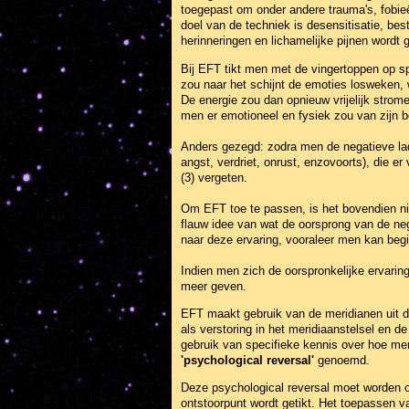
toegepast om onder andere trauma's, fobieë
doel van de techniek is desensitisatie, be
herinneringen en lichamelijke pijnen wordt 
Bij EFT tikt men met de vingertoppen op sp
zou naar het schijnt de emoties losweken, w
De energie zou dan opnieuw vrijelijk strom
men er emotioneel en fysiek zou van zijn be
Anders gezegd: zodra men de negatieve lad
angst, verdriet, onrust, enzovoorts), die e
(3) vergeten.
Om EFT toe te passen, is het bovendien nie
flauw idee van wat de oorsprong van de neg
naar deze ervaring, vooraleer men kan begi
Indien men zich de oorspronkelijke ervaring
meer geven.
EFT maakt gebruik van de meridianen uit d
als verstoring in het meridiaanstelsel en
gebruik van specifieke kennis over hoe me
'psychological reversal'
genoemd.
Deze psychological reversal moet worden op
ontstoorpunt wordt getikt. Het toepassen va