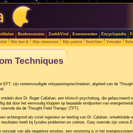
rtikelen
Boekrecensies
Zoek&Vind
Evenementen
Encyclopedia
F
ofiel
Wie ben ik
Mijn interesses
Mijn poëzie
Berichten
Vrienden
Beh
dom Techniques
 EFT, zijn vereenvoudigde ontspanningstechnieken, afgeleid van de 'Thought 
d.
k ontdekt door Dr. Roger Callahan, een klinisch psycholoog, die gefascineerd
allig dat door het eenvoudig kloppen op bepaalde eindpunten van energiemeri
 noemde die de 'Thought Field Therapy' (TFT).
en achtergrond als civiel ingenieur en leerling van Dr. Calahan, ontwikkelde
 resultaten heeft bij fysieke problemen en ziektes. Gary noemde zijn versie
De oorzaak van alle negatieve emoties, een verstoring is in het energiesystee