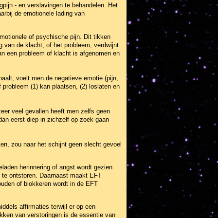
gpijn - en verslavingen te behandelen. Het
arbij de emotionele lading van
motionele of psychische pijn. Dit tikken
 van de klacht, of het probleem, verdwijnt.
van een probleem of klacht is afgenomen en
alt, voelt men de negatieve emotie (pijn,
 probleem (1) kan plaatsen, (2) loslaten en
zeer veel gevallen heeft men zelfs geen
an eerst diep in zichzelf op zoek gaan
ken, zou naar het schijnt geen slecht gevoel
laden herinnering of angst wordt gezien
er te ontstoren. Daarnaast maakt EFT
ouden of blokkeren wordt in de EFT
dels affirmaties terwijl er op een
ikken van verstoringen is de essentie van