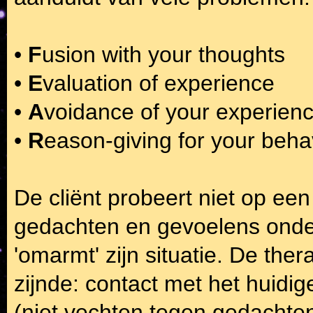
•
F
usion with your thoughts
•
E
valuation of experience
•
A
voidance of your experien
•
R
eason-giving for your beha
De cliënt probeert niet op ee
gedachten en gevoelens onder
'omarmt' zijn situatie. De the
zijnde: contact met het huidi
(niet vechten tegen gedachten)