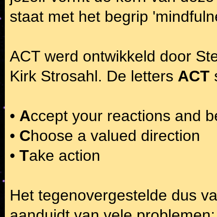
staat met het begrip 'mindfuln
ACT werd ontwikkeld door Ste
Kirk Strosahl. De letters
ACT
•
A
ccept your reactions and b
•
C
hoose a valued direction
•
T
ake action
Het tegenovergestelde dus v
aanduidt van vele problemen: