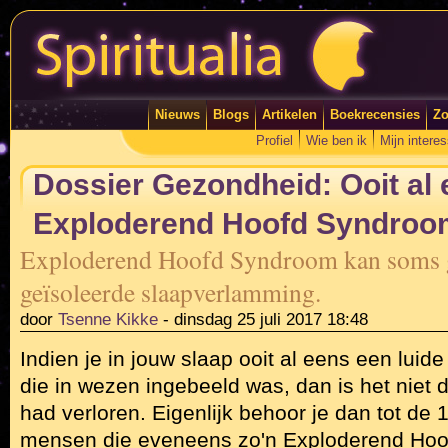
Nieuws
Blogs
Artikelen
Boekrecensies
Zo
Profiel
Wie ben ik
Mijn intere
Dossier Gezondheid: Ooit al
Exploderend Hoofd Syndroo
Exploderend Hoofd Syndroom kan soms 
geïsoleerde slaapverlamming.
door
Tsenne Kikke
-
dinsdag 25 juli 2017 18:48
Indien je in jouw slaap ooit al eens een luid
die in wezen ingebeeld was, dan is het niet 
had verloren. Eigenlijk behoor je dan tot de
mensen die eveneens zo'n Exploderend Ho