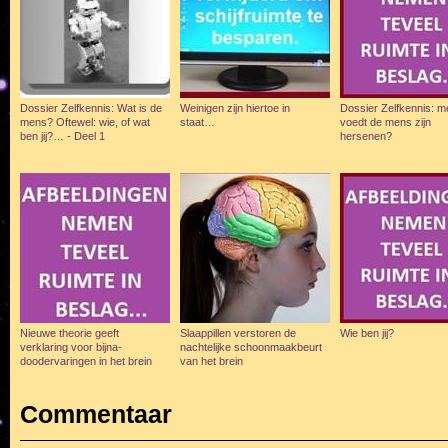
Dossier Zelfkennis: Wat is de
Weinigen zijn hiertoe in
Dossier Zelfkennis: m
mens? Oftewel: wie, of wat
staat…
voedt de mens zijn
ben jij?… - Deel 1
hersenen?
Nieuwe theorie geeft
Slaappillen verstoren de
Wie ben jij?
verklaring voor bijna-
nachtelijke schoonmaakbeurt
doodervaringen in het brein
van het brein
Commentaar