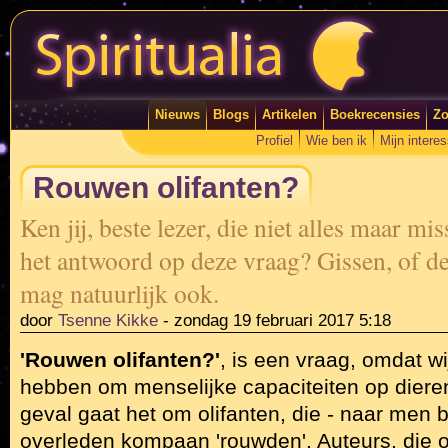
Nieuws
Blogs
Artikelen
Boekrecensies
Zo
Profiel
Wie ben ik
Mijn intere
Rouwen olifanten?
Ken jij, beste lezer, die niet alles maar mi
het antwoord op deze vraag? Gissen, of d
mag natuurlijk ook.
door
Tsenne Kikke
-
zondag 19 februari 2017 5:18
'Rouwen olifanten?'
, is een vraag, omdat w
hebben om menselijke capaciteiten op dieren 
geval gaat het om olifanten, die - naar men
overleden kompaan 'rouwden'. Auteurs, die o