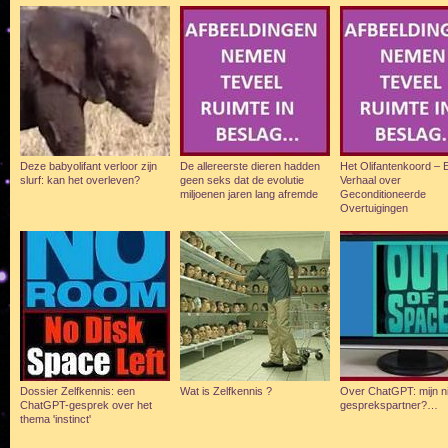
Deze babyolifant verloor zijn
De allereerste dieren hadden
Het Olifantenkoord – 
slurf: kan het overleven?
geen seks dat de evolutie
Verhaal over
miljoenen jaren lang afremde
Geconditioneerde
Overtuigingen
Dossier Zelfkennis: een
Wat is Zelfkennis ?
Over ChatGPT: mijn n
ChatGPT-gesprek over het
gesprekspartner?…
thema 'instinct'