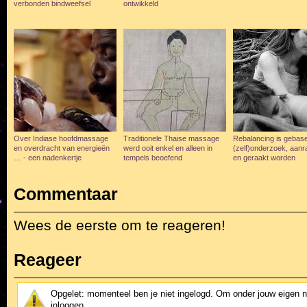
verbonden bindweefsel
ontwikkeld
Over Indiase hoofdmassage
Traditionele Thaise massage
Rebalancing is gebas
en overdracht van energieën
werd ooit enkel en alleen in
(zelf)onderzoek, aanr
… - een nadenkertje
tempels beoefend
en geraakt worden
Commentaar
Wees de eerste om te reageren!
Reageer
Opgelet: momenteel ben je niet ingelogd. Om onder jouw eigen 
inloggen.