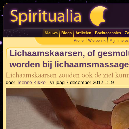
Nieuws
Blogs
Artikelen
Boekrecensies
Zo
Profiel
Wie ben ik
Mijn intere
Lichaamskaarsen, of gesmolt
worden bij lichaamsmassag
Lichaamskaarsen zouden ook de ziel kunn
door
Tsenne Kikke
-
vrijdag 7 december 2012 1:19