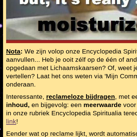
Nota
:
We zijn volop onze Encyclopedia Spiri
aanvullen... Heb je ooit zélf op de één of a
opgedaan met Lichaamskaarsen? Of, weet je 
vertellen? Laat het ons weten via 'Mijn Comm
onderaan.
Interessante,
reclameloze bi
j
dra
g
en
, met 
inhoud,
en bijgevolg: een
meerwaarde
voor
in onze rubriek Encyclopedia Spiritualia tere
link
!
Eender wat op reclame lijkt, wordt automatis