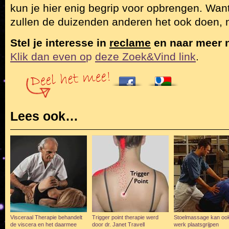
kun je hier enig begrip voor opbrengen. Want, 
zullen de duizenden anderen het ook doen, 
Stel je interesse in
reclame
en naar meer
Klik dan even o
p
deze Zoek&Vind link
.
Lees ook…
Visceraal Therapie behandelt
Trigger point therapie werd
Stoelmassage kan ook
de viscera en het daarmee
door dr. Janet Travell
werk plaatsgrijpen