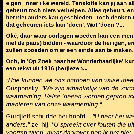
eigen, innerlijke wereld. Tenslotte kan jij aan a
gebeurt toch niets verhelpen. Alles gebeurt, e
het niet anders kan geschieden. Toch denken 
dat gebeuren iets kan 'doen'. Wat 'doen'?...
Oké, daar waar oorlogen woeden kan een mens
met de paus) bidden - waardoor de heiligen, e
zullen spoeden om er een einde aan te maken.
Och, in 'Op Zoek naar het Wonderbaarlijke' ku
een tekst uit 1916 (her)lezen...
"Hoe kunnen we ons ontdoen van valse ide
Ouspensky.
"We zijn afhankelijk van de vor
waarneming. Valse ideeën worden geproduc
manieren van onze waarneming."
Gurdjieff schudde het hoofd...
"U hebt het wee
anders,"
zei hij.
"U spreekt over fouten die u
voortspruiten, maar daarover heb ik het niet