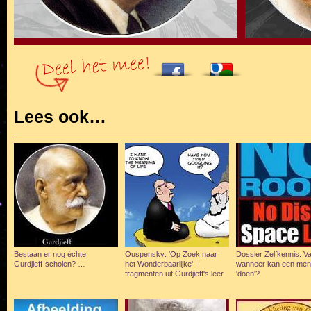
Lees ook…
Bestaan er nog échte
Ouspensky: 'Op Zoek naar
Dossier Zelfkennis: V
Gurdjieff-scholen? …
het Wonderbaarlijke' -
wanneer kan een me
fragmenten uit Gurdjieff's leer
'doen'?