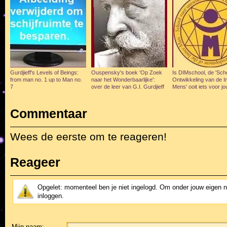
Gurdjieff's Levels of Beings:
Ouspensky's boek 'Op Zoek
Is DIMschool, de 'Sch
from man no. 1 up to Man no.
naar het Wonderbaarlijke':
Ontwikkeling van de In
7
over de leer van G.I. Gurdjieff
Mens' ooit iets voor jo
Commentaar
Wees de eerste om te reageren!
Reageer
Opgelet: momenteel ben je niet ingelogd. Om onder jouw eigen 
inloggen.
Mijn naam: