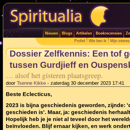
Nieuws
Blogs
Artikelen
Boekrecensies
Zo
Profiel
Wie ben ik
Mijn intere
Dossier Zelfkennis: Een tof 
tussen Gurdjieff en Ouspensk
… alsof het gisteren plaatsgreep.
door
Tsenne Kikke
-
zaterdag 30 december 2023 17:41
Beste Eclecticus,
2023 is bijna geschiedenis geworden, zijnde: 
geschieden is'. Maar, ja: geschiedenis herhaalt
Hopelijk heb je je niet al teveel door het were
beïnvloeden. Blijf ernaar kijken, en werk onde