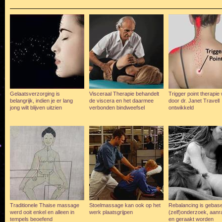
Gelaatsverzorging is
Visceraal Therapie behandelt
Trigger point therapie
belangrijk, indien je er lang
de viscera en het daarmee
door dr. Janet Travell
jong wilt blijven uitzien
verbonden bindweefsel
ontwikkeld
Traditionele Thaise massage
Stoelmassage kan ook op het
Rebalancing is gebas
werd ooit enkel en alleen in
werk plaatsgrijpen
(zelf)onderzoek, aanr
tempels beoefend
en geraakt worden