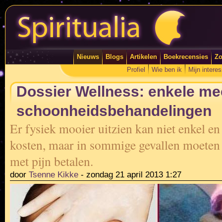
Nieuws
Blogs
Artikelen
Boekrecensies
Zo
Profiel
Wie ben ik
Mijn intere
Dossier Wellness: enkele mee
schoonheidsbehandelingen
Er fysiek mooier uitzien kan niet enkel en 
kosten, maar in sommige gevallen moeten
met pijn betalen.
door
Tsenne Kikke
-
zondag 21 april 2013 1:27