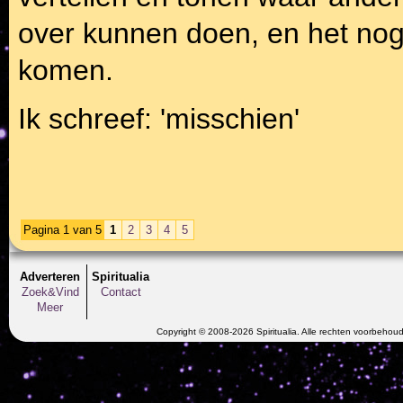
over kunnen doen, en het nog
komen.
Ik schreef: 'misschien'
Pagina 1 van 5
1
2
3
4
5
Adverteren
Spiritualia
Zoek&Vind
Contact
Meer
Copyright © 2008-2026 Spiritualia. Alle rechten voorbehou