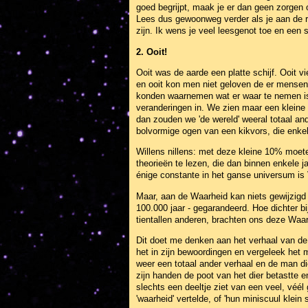
goed begrijpt, maak je er dan geen zorgen o
Lees dus gewoonweg verder als je aan de re
zijn. Ik wens je veel leesgenot toe en een s
2. Ooit!
Ooit was de aarde een platte schijf. Ooit 
en ooit kon men niet geloven de er mensen
konden waarnemen wat er waar te nemen is.
veranderingen in. We zien maar een kleine 
dan zouden we 'de wereld' weeral totaal and
bolvormige ogen van een kikvors, die enke
Willens nillens: met deze kleine 10% moet
theorieën te lezen, die dan binnen enkele 
énige constante in het ganse universum is 
Maar, aan de Waarheid kan niets gewijzigd 
100.000 jaar - gegarandeerd. Hoe dichter bi
tientallen anderen, brachten ons deze Waarh
Dit doet me denken aan het verhaal van de z
het in zijn bewoordingen en vergeleek het m
weer een totaal ander verhaal en de man di
zijn handen de poot van het dier betastte
slechts een deeltje ziet van een veel, véél 
'waarheid' vertelde, of 'hun miniscuul klein 