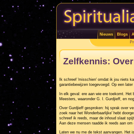
Nieuws
Blogs
A
Pr
Zelfkennis: Over
Ik schreef 'misschien' omdat ik jou niets 
garantiebewijzen toegevoegd. Op een later t
In elk geval: ere aan wie ere toekomt. Het
Meesters, waaronder G. I. Gurdjieff, en no
Over Gurdjieff gesproken: hij sprak over v
zoek naar het Wonderbaarlijke' hebt doorge
schreef ik reeds, maar de inhoud slaat spi
Aan deze mensen raadde ik reeds aan om ee
Laten we nu me de tekst aanvangen. Het is 