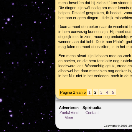
mens beseffen dat hij zichzelf kan vinden 
Die dingen zijn wél nodig om meer kennis o
helpen. Relatief gesproken, ik bedoel: vanu
bestaan er geen dingen - tijdelijk misschie
Daarna moet de zoeker naar de waarheid bes
in hem aanwezig kunnen zijn. Hij moet dus e
degelijk iets te zien, maar nog onduidelijk 
wennen aan dat licht. Denk aan Plato's gro
mag falen en moet doorzetten, is in het mo
Een mens sleurt zijn lichaam mee op zoek n
en boeien, en die hem tenslotte nog rustel
loodzware last. Waarachtig geluk, vrede en
alhoewel het daar misschien nog donker is,
in het Nu: niet in het verleden, noch in de
Pagina 2 van 5
1
2
3
4
5
Adverteren
Spiritualia
Zoek&Vind
Contact
Meer
Copyright © 2008-202