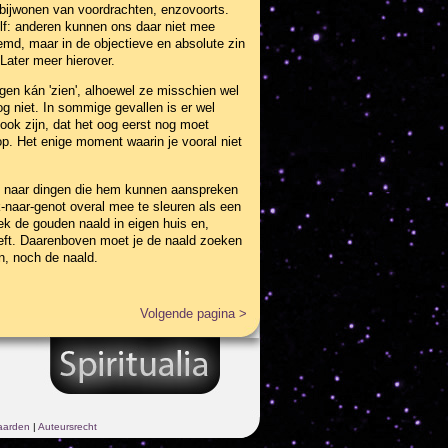
t bijwonen van voordrachten, enzovoorts.
elf: anderen kunnen ons daar niet mee
oemd, maar in de objectieve en absolute zin
Later meer hierover.
gen kán 'zien', alhoewel ze misschien wel
og niet. In sommige gevallen is er wel
 ook zijn, dat het oog eerst nog moet
p. Het enige moment waarin je vooral niet
en, naar dingen die hem kunnen aanspreken
-naar-genot overal mee te sleuren als een
ek de gouden naald in eigen huis en,
geeft. Daarenboven moet je de naald zoeken
n, noch de naald.
Volgende pagina >
aarden
|
Auteursrecht