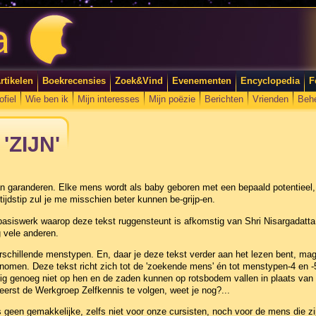
rtikelen
Boekrecensies
Zoek&Vind
Evenementen
Encyclopedia
F
ofiel
Wie ben ik
Mijn interesses
Mijn poëzie
Berichten
Vrienden
Beh
 'ZIJN'
kan garanderen. Elke mens wordt als baby geboren met een bepaald potentieel,
ijdstip zul je me misschien beter kunnen be-grijp-en.
 basiswerk waarop deze tekst ruggensteunt is afkomstig van Shri Nisargadatt
g vele anderen.
erschillende menstypen. En, daar je deze tekst verder aan het lezen bent, mag
nomen. Deze tekst richt zich tot de 'zoekende mens' én tot menstypen-4 en -5
jtig genoeg niet op hen en de zaden kunnen op rotsbodem vallen in plaats va
rst de Werkgroep Zelfkennis te volgen, weet je nog?...
geen gemakkelijke, zelfs niet voor onze cursisten, noch voor de mens die zijn