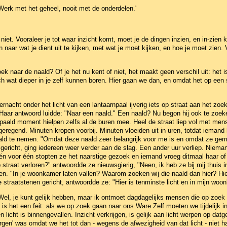
'Werk met het geheel, nooit met de onderdelen.'
t. Vooraleer je tot waar inzicht komt, moet je de dingen inzien, en in-zien
aar wat je dient uit te kijken, met wat je moet kijken, en hoe je moet zien. Vo
k naar de naald? Of je het nu kent of niet, het maakt geen verschil uit: het 
ich wat dieper in je zelf kunnen boren. Hier gaan we dan, en omdat het op een 
nacht onder het licht van een lantaarnpaal ijverig iets op straat aan het zo
Haar antwoord luidde: "Naar een naald." Een naald? Nu begon hij ook te zoek
paald moment hielpen zelfs al de buren mee. Heel de straat liep vol met men
eregend. Minuten kropen voorbij. Minuten vloeiden uit in uren, totdat iemand
 te nemen. "Omdat deze naald zeer belangrijk voor me is en omdat ze gemaa
gericht, ging iedereen weer verder aan de slag. Een ander uur verliep. Niema
Eén voor één stopten ze het naarstige gezoek en iemand vroeg ditmaal haar o
op straat verloren?" antwoordde ze nieuwsgierig, "Neen, ik heb ze bij mij thuis
. "In je woonkamer laten vallen? Waarom zoeken wij die naald dan hier? Hier
 straatstenen gericht, antwoordde ze: "Hier is tenminste licht en in mijn woo
? Wel, je kunt gelijk hebben, maar ik ontmoet dagdagelijks mensen die op zoek 
s is het een feit: als we op zoek gaan naar ons Ware Zelf moeten we tijdelijk i
n licht is binnengevallen. Inzicht verkrijgen, is gelijk aan licht werpen op dat
borgen' was omdat we het tot dan - wegens de afwezigheid van dat licht - niet