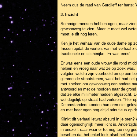
Neem dus de raad van Gurdjieff ter harte: 
3. Inzicht
Sommige mensen hebben ogen, maar zien nie
gewoonweg te zien. Maar je moet wel weten n
moet je dit nog leren.
Ken je het verhaal van de oude dame op zoe
frissen opdat de wortels van het verhaal z
traditionele en clichérijke: 'Er was eens'...
Er was eens een oude vrouw die rond midder
helpen en vroeg naar wat ze op zoek was. 
volgden weldra zijn voorbeeld en op een be
glimmende straatstenen, want het had net g
met zoeken om gewoonweg een andere naald
antwoord en met de hoofden naar de grond 
dat ze elke millimeter hadden afgezocht. 
wel degelijk op straat had verloren. "Hier 
De omstanders konden hun oren niet geloven
en met haar ogen nog altijd minutieus op de
Klinkt dit verhaal ietwat absurd in je oren
daar ogenschijnlijk meer licht is. Anderzijd
in onszelf: daar waar er tot nog toe nog gee
beseffen dat het enkel leek alsof het 'ver