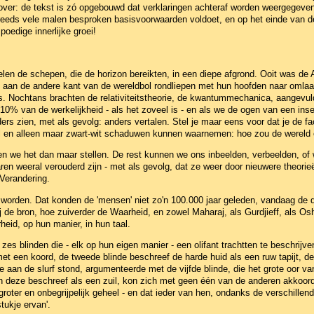
ver: de tekst is zó opgebouwd dat verklaringen achteraf worden weergegeven en
eds vele malen besproken basisvoorwaarden voldoet, en op het einde van de te
poedige innerlijke groei!
vielen de schepen, die de horizon bereikten, in een diepe afgrond. Ooit was d
 aan de andere kant van de wereldbol rondliepen met hun hoofden naar omlaag
 Nochtans brachten de relativiteitstheorie, de kwantummechanica, aangevul
10% van de werkelijkheid - als het zoveel is - en als we de ogen van een inse
ers zien, met als gevolg: anders vertalen. Stel je maar eens voor dat je de f
l en alleen maar zwart-wit schaduwen kunnen waarnemen: hoe zou de wereld e
en we het dan maar stellen. De rest kunnen we ons inbeelden, verbeelden, o
jaren weeral verouderd zijn - met als gevolg, dat ze weer door nieuwere theor
Verandering.
worden. Dat konden de 'mensen' niet zo'n 100.000 jaar geleden, vandaag de da
j de bron, hoe zuiverder de Waarheid, en zowel Maharaj, als Gurdjieff, als Os
eid, op hun manier, in hun taal.
es blinden die - elk op hun eigen manier - een olifant trachtten te beschrijv
et een koord, de tweede blinde beschreef de harde huid als een ruw tapijt, de
e aan de slurf stond, argumenteerde met de vijfde blinde, die het grote oor v
 en deze beschreef als een zuil, kon zich met geen één van de anderen akkoo
groter en onbegrijpelijk geheel - en dat ieder van hen, ondanks de verschillend
stukje ervan'.