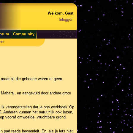
Welkom, Gast
Inloggen
orum
Community
eer
 maar bij die geboorte waren er geen
a Maharaj, en aangevuld door andere grote
 ik veronderstellen dat je ons werkboek 'Op
. Anderen kunnen het natuurlijk ook lezen,
n op vooraf omwoelde, vruchtbare grond.
 pad reeds bewandelt. En, als je iets niet