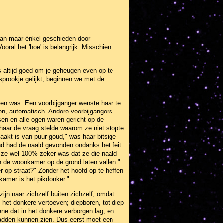
 kan maar énkel geschieden door
oral het 'hoe' is belangrijk. Misschien
is altijd goed om je geheugen even op te
sprookje gelijkt, beginnen we met de
eken was. Een voorbijganger wenste haar te
en, automatisch. Andere voorbijgangers
sen en alle ogen waren gericht op de
 haar de vraag stelde waarom ze niet stopte
kt is van puur goud," was haar bitsige
nd had de naald gevonden ondanks het feit
f ze wel 100% zeker was dat ze die naald
 in de woonkamer op de grond laten vallen."
 op straat?" Zonder het hoofd op te heffen
nkamer is het pikdonker."
zijn naar zichzelf buiten zichzelf, omdat
n het donkere vertoeven; diepboren, tot diep
gene dat in het donkere verborgen lag, en
 hadden kunnen zien. Dus eerst moet een