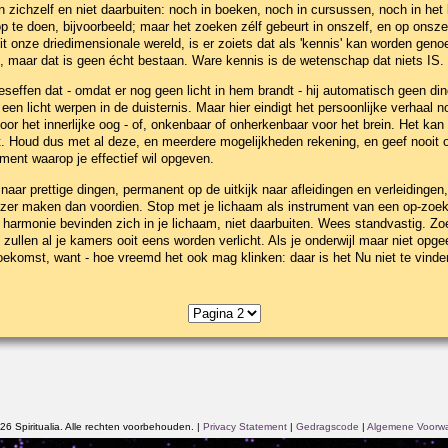
in zichzelf en niet daarbuiten: noch in boeken, noch in cursussen, noch in he
p te doen, bijvoorbeeld; maar het zoeken zélf gebeurt in onszelf, en op onsz
it onze driedimensionale wereld, is er zoiets dat als 'kennis' kan worden gen
n, maar dat is geen écht bestaan. Ware kennis is de wetenschap dat niets IS. 
effen dat - omdat er nog geen licht in hem brandt - hij automatisch geen din
en licht werpen in de duisternis. Maar hier eindigt het persoonlijke verhaal n
voor het innerlijke oog - of, onkenbaar of onherkenbaar voor het brein. Het kan
t. Houd dus met al deze, en meerdere mogelijkheden rekening, en geef nooit o
ment waarop je effectief wil opgeven.
aar prettige dingen, permanent op de uitkijk naar afleidingen en verleiding
ozer maken dan voordien. Stop met je lichaam als instrument van een op-zoek
 harmonie bevinden zich in je lichaam, niet daarbuiten. Wees standvastig. Zo
 zullen al je kamers ooit eens worden verlicht. Als je onderwijl maar niet op
 toekomst, want - hoe vreemd het ook mag klinken: daar is het Nu niet te vinde
6 Spiritualia. Alle rechten voorbehouden.
|
Privacy Statement
|
Gedragscode
|
Algemene Voorw