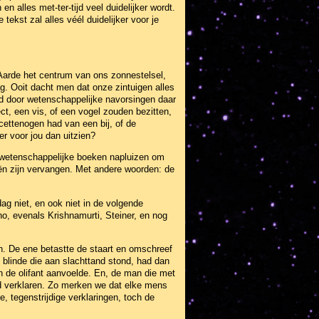
 alles met-ter-tijd veel duidelijker wordt.
kst zal alles véél duidelijker voor je
e Aarde het centrum van ons zonnestelsel,
. Ooit dacht men dat onze zintuigen alles
d door wetenschappelijke navorsingen daar
ct, een vis, of een vogel zouden bezitten,
acettenogen had van een bij, of de
r voor jou dan uitzien?
f wetenschappelijke boeken napluizen om
ieën zijn vervangen. Met andere woorden: de
g niet, en ook niet in de volgende
ho, evenals Krishnamurti, Steiner, en nog
en. De ene betastte de staart en omschreef
 blinde die aan slachttand stond, had dan
an de olifant aanvoelde. En, de man die met
rd verklaren. Zo merken we dat elke mens
e, tegenstrijdige verklaringen, toch de