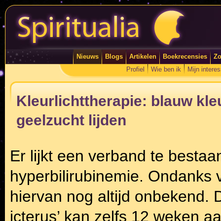
Nieuws
Blogs
Artikelen
Boekrecensies
Zo
Profiel
Wie ben ik
Mijn intere
Kleurlichttherapie: blauw kle
geelzucht lijden
Er lijkt een verband te besta
hyperbilirubinemie. Ondanks v
hiervan nog altijd onbekend.
icterus’ kan zelfs 12 weken 