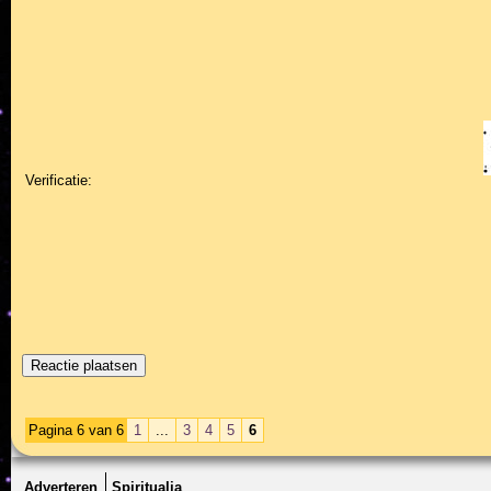
Verificatie:
Pagina 6 van 6
1
...
3
4
5
6
Adverteren
Spiritualia