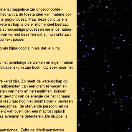
tenschappelijke zin ongeoorloofde -
mmechanica de toestanden van materie ook
t is gegrondvest. Maar deze conclusie is
 wetenschap is die er momenteel bestaat.
de scheikundige processen die in de natuur
an wij niet beseffen dat zij hun ontstaan
context passen.
in bijna dood zijn als dat je bijna
op het jarenlange verwerken en eigen maken
D. Ouspensky in zijn boek: 'Op zoek naar het
ereikend zijn. Zo heeft de wetenschap op
s miljoensten van een gram te wegen en
eten van hart- en hersenritmen, konden
et gewicht van de energie die het lichaam
nd resultaat nog niet onomstotelijk bewezen
weegschaal, de stervende persoon, en de
ment van overlijden een macroscopisch
as evenmin te detecteren. De druppel is
dimensionaal. Zelfs de driedimensionale