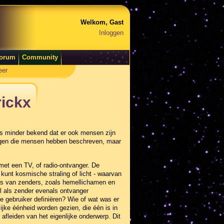
Welkom, Gast
Inloggen
orum
Community
eer
rickx
s minder bekend dat er ook mensen zijn
ingen die mensen hebben beschreven, maar
met een TV, of radio-ontvanger. De
kunt kosmische straling of licht - waarvan
 is van zenders, zoals hemellichamen en
l als zender evenals ontvanger
 gebruiker definiëren? Wie of wat was er
ijke éénheid worden gezien, die één is in
afleiden van het eigenlijke onderwerp. Dit