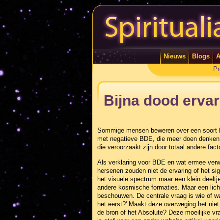
Nieuws
Blogs
A
Pr
Bijna dood ervar
Sommige mensen beweren over een soort he
met negatieve BDE, die meer doen denken 
die veroorzaakt zijn door totaal andere fact
Als verklaring voor BDE en wat ermee verwa
hersenen zouden niet de ervaring of het sig
het visuele spectrum maar een klein deelt
andere kosmische formaties. Maar een lich
beschouwen. De centrale vraag is wie of w
het eerst?' Maakt deze overweging het niet
de bron of het Absolute? Deze moeilijke vra