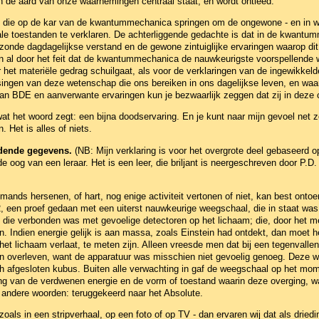
rin de aard van onze waarnemingen centraal staat, en wordt ontleed.
n die op de kar van de kwantummechanica springen om de ongewone - en in we
le toestanden te verklaren. De achterliggende gedachte is dat in de kwantu
 gezonde dagdagelijkse verstand en de gewone zintuiglijke ervaringen waarop di
een al door het feit dat de kwantummechanica de nauwkeurigste voorspellende
r het materiële gedrag schuilgaat, als voor de verklaringen van de ingewikkel
ingen van deze wetenschap die ons bereiken in ons dagelijkse leven, en waarv
n BDE en aanverwante ervaringen kun je bezwaarlijk zeggen dat zij in deze 
 het woord zegt: een bijna doodservaring. En je kunt naar mijn gevoel net zom
 Het is alles of niets.
eidende gegevens.
(NB: Mijn verklaring is voor het overgrote deel gebaseerd 
de oog van een leraar. Het is een leer, die briljant is neergeschreven door P.
ands hersenen, of hart, nog enige activiteit vertonen of niet, kan best onto
, een proef gedaan met een uiterst nauwkeurige weegschaal, die in staat wa
die verbonden was met gevoelige detectoren op het lichaam; die, door het m
. Indien energie gelijk is aan massa, zoals Einstein had ontdekt, dan moet h
het lichaam verlaat, te meten zijn. Alleen vreesde men dat bij een tegenvalle
an overleven, want de apparatuur was misschien niet gevoelig genoeg. Deze 
h afgesloten kubus. Buiten alle verwachting in gaf de weegschaal op het mo
ing van de verdwenen energie en de vorm of toestand waarin deze overging, w
 andere woorden: teruggekeerd naar het Absolute.
zoals in een stripverhaal, op een foto of op TV - dan ervaren wij dat als drie