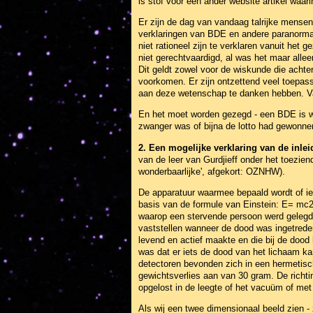
is stof voor een ander website artikel waa
Er zijn de dag van vandaag talrijke mense
verklaringen van BDE en andere paranorma
niet rationeel zijn te verklaren vanuit het
niet gerechtvaardigd, al was het maar all
Dit geldt zowel voor de wiskunde die achte
voorkomen. Er zijn ontzettend veel toepass
aan deze wetenschap te danken hebben. Va
En het moet worden gezegd - een BDE is wat
zwanger was of bijna de lotto had gewonnen.
2. Een mogelijke verklaring van de inl
van de leer van Gurdjieff onder het toezien
wonderbaarlijke', afgekort: OZNHW).
De apparatuur waarmee bepaald wordt of iem
basis van de formule van Einstein: E= mc2
waarop een stervende persoon werd gelegd 
vaststellen wanneer de dood was ingetreden
levend en actief maakte en die bij de dood 
was dat er iets de dood van het lichaam k
detectoren bevonden zich in een hermetisc
gewichtsverlies aan van 30 gram. De richt
opgelost in de leegte of het vacuüm of met
Als wij een twee dimensionaal beeld zien - 