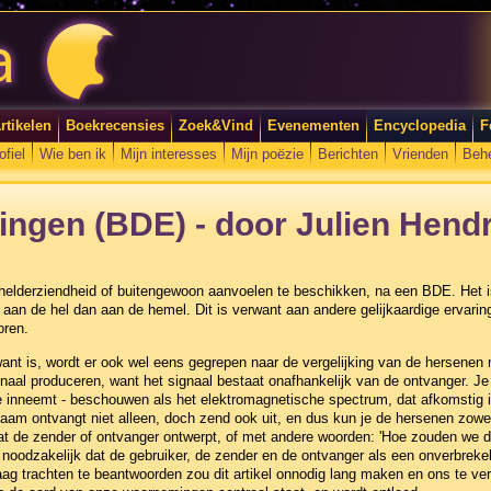
rtikelen
Boekrecensies
Zoek&Vind
Evenementen
Encyclopedia
F
ofiel
Wie ben ik
Mijn interesses
Mijn poëzie
Berichten
Vrienden
Beh
ingen (BDE) - door Julien Hend
lderziendheid of buitengewoon aanvoelen te beschikken, na een BDE. Het i
aan de hel dan aan de hemel. Dit is verwant aan andere gelijkaardige ervar
oren.
nt is, wordt er ook wel eens gegrepen naar de vergelijking van de hersenen 
naal produceren, want het signaal bestaat onafhankelijk van de ontvanger. Je 
je inneemt - beschouwen als het elektromagnetische spectrum, dat afkomstig
aam ontvangt niet alleen, doch zend ook uit, en dus kun je de hersenen zowe
at de zender of ontvanger ontwerpt, of met andere woorden: 'Hoe zouden we de
 noodzakelijk dat de gebruiker, de zender en de ontvanger als een onverbrekel
ag trachten te beantwoorden zou dit artikel onnodig lang maken en ons te ver 