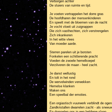
Verborgen achter
De sluiers van ruimte en tijd.
Je voeten vertrappelen het dorre gras
De hoofdharen der mensenkinderen
En speelt met de bloemen van de nacht
Je vocht vloeit uit zuignappen
Die zich vasthechten, zich verstrengelen
Zich inkankeren
In het witte vlees
Van moeder aarde.
Sterren parelen uit je borsten
Fonkelen een schitterende pracht
Voeden de zwoele hemelkoepel
Verzilveren de maan - heel zacht.
Je danst wellustig
En tolt in het rond
De wervelwinden verwekken
Hemelse klanken
Maken ons
Een speelbal der emoties.
Een orgiastisch vuurwerk verblindt de ogen
Zandkristallen dwarrelen zacht - als snee
En dompelen ons in een heldiepe slaap