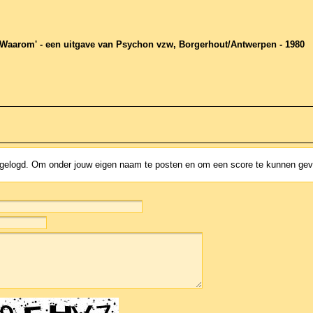
t Waarom' - een uitgave van Psychon vzw, Borgerhout/Antwerpen - 1980
ingelogd. Om onder jouw eigen naam te posten en om een score te kunnen ge