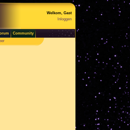
Welkom, Gast
Inloggen
orum
Community
eer