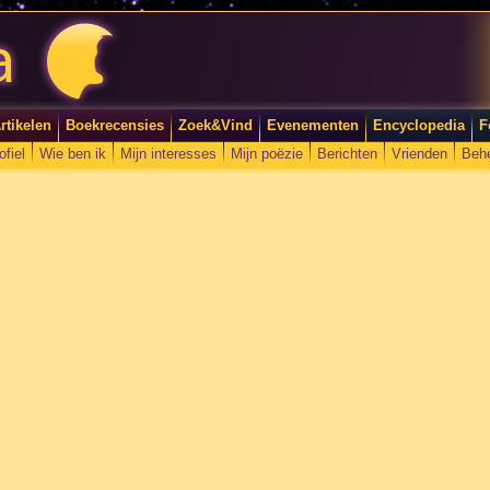
rtikelen
Boekrecensies
Zoek&Vind
Evenementen
Encyclopedia
F
ofiel
Wie ben ik
Mijn interesses
Mijn poëzie
Berichten
Vrienden
Beh