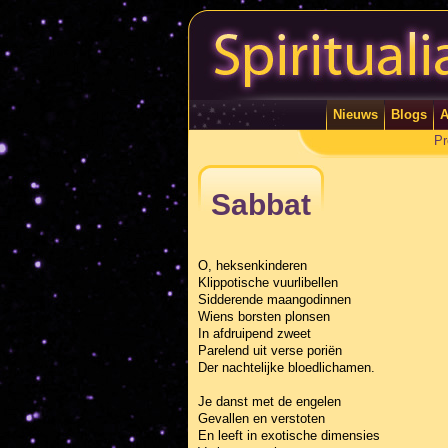
Nieuws
Blogs
A
Pr
Sabbat
O, heksenkinderen
Klippotische vuurlibellen
Sidderende maangodinnen
Wiens borsten plonsen
In afdruipend zweet
Parelend uit verse poriën
Der nachtelijke bloedlichamen.
Je danst met de engelen
Gevallen en verstoten
En leeft in exotische dimensies