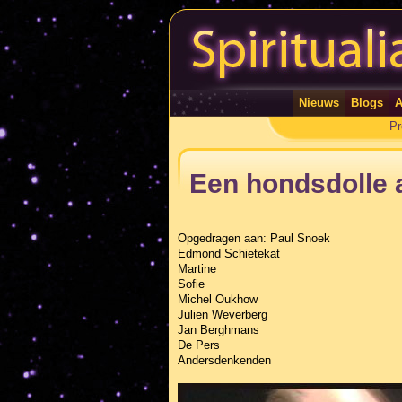
Nieuws
Blogs
A
Pr
Een hondsdolle
Opgedragen aan: Paul Snoek
Edmond Schietekat
Martine
Sofie
Michel Oukhow
Julien Weverberg
Jan Berghmans
De Pers
Andersdenkenden