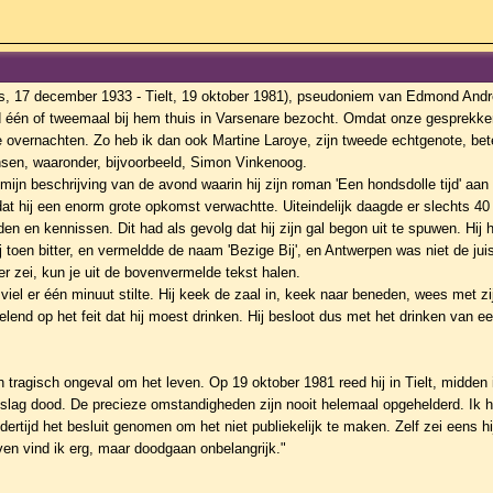
s, 17 december 1933 - Tielt, 19 oktober 1981), pseudoniem van Edmond André
d één of tweemaal bij hem thuis in Varsenare bezocht. Omdat onze gesprekken 
e overnachten. Zo heb ik dan ook Martine Laroye, zijn tweede echtgenote, bet
sen, waaronder, bijvoorbeeld, Simon Vinkenoog.
 mijn beschrijving van de avond waarin hij zijn roman 'Een hondsdolle tijd' aan
 dat hij een enorm grote opkomst verwachtte. Uiteindelijk daagde er slechts
en en kennissen. Dit had als gevolg dat hij zijn gal begon uit te spuwen. Hij 
ij toen bitter, en vermeldde de naam 'Bezige Bij', en Antwerpen was niet de juis
er zei, kun je uit de bovenvermelde tekst halen.
 viel er één minuut stilte. Hij keek de zaal in, keek naar beneden, wees met zi
doelend op het feit dat hij moest drinken. Hij besloot dus met het drinken van 
tragisch ongeval om het leven. Op 19 oktober 1981 reed hij in Tielt, midden 
lag dood. De precieze omstandigheden zijn nooit helemaal opgehelderd. Ik h
ertijd het besluit genomen om het niet publiekelijk te maken. Zelf zei eens h
ven vind ik erg, maar doodgaan onbelangrijk."