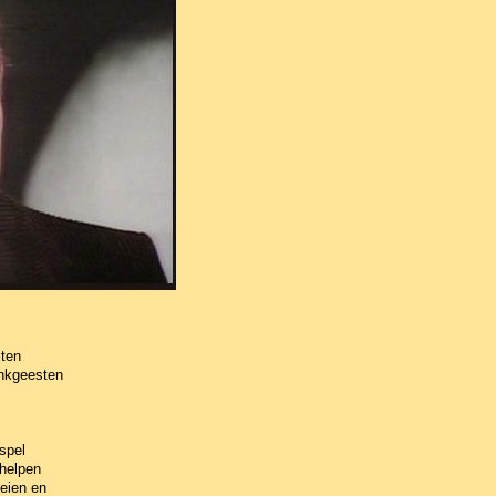
iten
enkgeesten
spel
chelpen
leien en