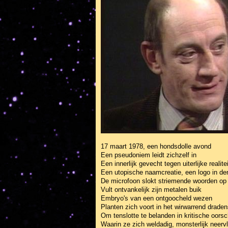
17 maart 1978, een hondsdolle avond
Een pseudoniem leidt zichzelf in
Een innerlijk gevecht tegen uiterlijke realite
Een utopische naamcreatie, een logo in d
De microfoon slokt striemende woorden op
Vult ontvankelijk zijn metalen buik
Embryo's van een ontgoocheld wezen
Planten zich voort in het wirwarrend draden
Om tenslotte te belanden in kritische oors
Waarin ze zich weldadig, monsterlijk neerv