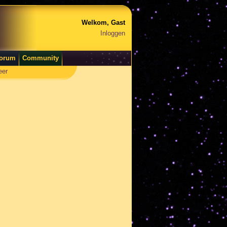
Welkom, Gast
Inloggen
orum
Community
eer