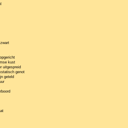
l
 zwart
opgericht
amse kust
r uitgespreid
statisch genot
jn geteld
uur
rboord
at