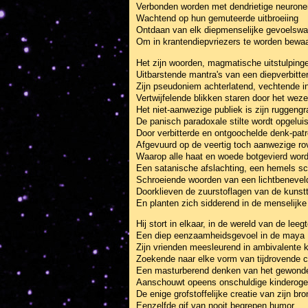
Verbonden worden met dendrietige neurone
Wachtend op hun gemuteerde uitbroeiing
Ontdaan van elk diepmenselijke gevoelswa
Om in krantendiepvriezers te worden bewa
Het zijn woorden, magmatische uitstulping
Uitbarstende mantra's van een diepverbitt
Zijn pseudoniem achterlatend, vechtende i
Vertwijfelende blikken staren door het we
Het niet-aanwezige publiek is zijn ruggengr
De panisch paradoxale stilte wordt opgeluis
Door verbitterde en ontgoochelde denk-pat
Afgevuurd op de veertig toch aanwezige ro
Waarop alle haat en woede botgevierd wor
Een satanische afslachting, een hemels s
Schroeiende woorden van een lichtbenevel
Doorklieven de zuurstoflagen van de kunst
En planten zich sidderend in de menselijk
Hij stort in elkaar, in de wereld van de leeg
Een diep eenzaamheidsgevoel in de maya
Zijn vrienden meesleurend in ambivalente kr
Zoekende naar elke vorm van tijdrovende 
Een masturberend denken van het gewonde
Aanschouwt opeens onschuldige kinderogen 
De enige grofstoffelijke creatie van zijn bron
Eenzelfde gif van nooit begrepen humor