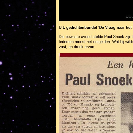
Uit: gedichtenbundel 'De Vraag naar he
Die bewuste avond stelde Paul Snoek zijn bo
Iedereen moest het ontgelden. Wat hij wilde
vast, en dronk ervan.