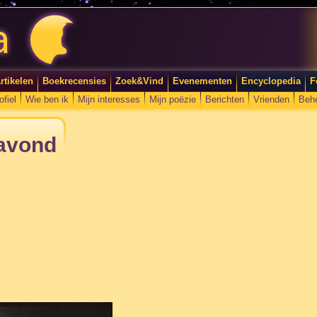
rtikelen
Boekrecensies
Zoek&Vind
Evenementen
Encyclopedia
F
ofiel
Wie ben ik
Mijn interesses
Mijn poëzie
Berichten
Vrienden
Beh
 avond