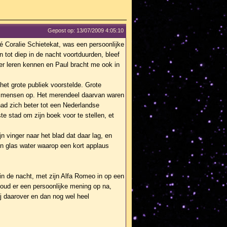
Gepost op: 13/07/2009 4:05:10
 Coralie Schietekat, was een persoonlijke
tot diep in de nacht voortduurden, bleef
er leren kennen en Paul bracht me ook in
 het grote publiek voorstelde. Grote
 40 mensen op. Het merendeel daarvan waren
had zich beter tot een Nederlandse
te stad om zijn boek voor te stellen, et
jn vinger naar het blad dat daar lag, en
een glas water waarop een kort applaus
in de nacht, met zijn Alfa Romeo in op een
oud er een persoonlijke mening op na,
ij daarover en dan nog wel heel