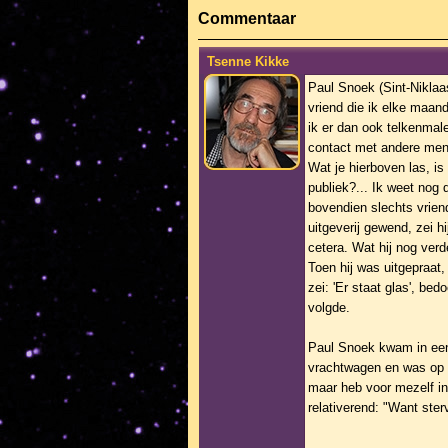
Commentaar
Tsenne Kikke
Paul Snoek (Sint-Niklaa
vriend die ik elke maan
ik er dan ook telkenmal
contact met andere men
Wat je hierboven las, is
publiek?... Ik weet nog
bovendien slechts vriend
uitgeverij gewend, zei h
cetera. Wat hij nog verd
Toen hij was uitgepraat,
zei: 'Er staat glas', be
volgde.
Paul Snoek kwam in een 
vrachtwagen en was op s
maar heb voor mezelf ind
relativerend: "Want ster