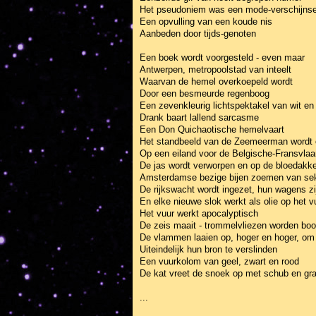
Het pseudoniem was een mode-verschijnse
Een opvulling van een koude nis
Aanbeden door tijds-genoten
Een boek wordt voorgesteld - even maar
Antwerpen, metropoolstad van inteelt
Waarvan de hemel overkoepeld wordt
Door een besmeurde regenboog
Een zevenkleurig lichtspektakel van wit en
Drank baart lallend sarcasme
Een Don Quichaotische hemelvaart
Het standbeeld van de Zeemeerman wordt 
Op een eiland voor de Belgische-Fransvla
De jas wordt verworpen en op de bloedakke
Amsterdamse bezige bijen zoemen van sek
De rijkswacht wordt ingezet, hun wagens zi
En elke nieuwe slok werkt als olie op het v
Het vuur werkt apocalyptisch
De zeis maait - trommelvliezen worden boo
De vlammen laaien op, hoger en hoger, om
Uiteindelijk hun bron te verslinden
Een vuurkolom van geel, zwart en rood
De kat vreet de snoek op met schub en gra
...