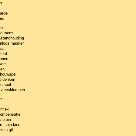
n
arde
ard
en
erd mens
nstandhouding
zenloos masker
aat
terd
ronen
vers
den
chouwspel
d denken
tempel
e vleesklompen
te
itiek
compensatie
 brein
- zijn kind
stig gif