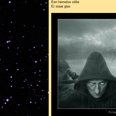
Een hemelse stilte
Er staat glas