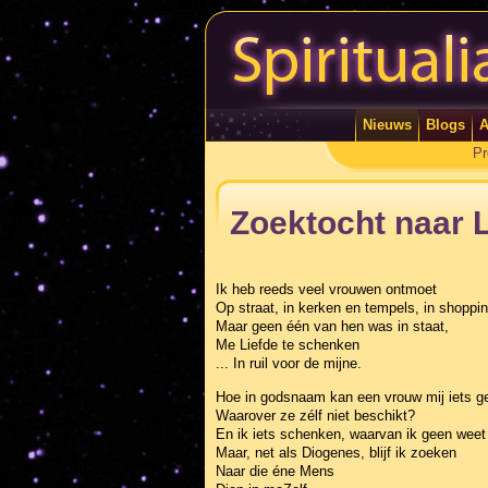
Nieuws
Blogs
A
Pr
Zoektocht naar L
Ik heb reeds veel vrouwen ontmoet
Op straat, in kerken en tempels, in shoppin
Maar geen één van hen was in staat,
Me Liefde te schenken
... In ruil voor de mijne.
Hoe in godsnaam kan een vrouw mij iets g
Waarover ze zélf niet beschikt?
En ik iets schenken, waarvan ik geen weet
Maar, net als Diogenes, blijf ik zoeken
Naar die éne Mens