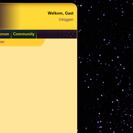
Welkom, Gast
Inloggen
orum
Community
eer