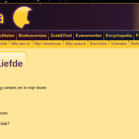
rtikelen
Boekrecensies
Zoek&Vind
Evenementen
Encyclopedia
F
ofiel
Wie ben ik
Mijn interesses
Mijn poëzie
Berichten
Vrienden
Beh
iefde
g centers en in mijn leven
even
 heb?