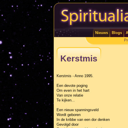
Nieuws
Blogs
A
Pr
Kerstmis
Kerstmis - Anno 1995.
Een devote poging
Om even in het hart
Van onze relatie
Te kijken...
Een nieuw spanningsveld
Wordt geboren
In de kribbe van een dor denken
Gevolgd door