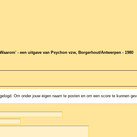
t Waarom' - een uitgave van Psychon vzw, Borgerhout/Antwerpen - 1980
ingelogd. Om onder jouw eigen naam te posten en om een score te kunnen ge