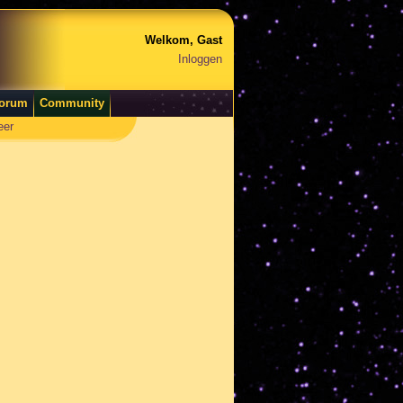
Welkom, Gast
Inloggen
orum
Community
eer