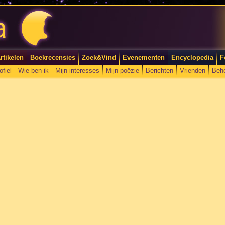
rtikelen
Boekrecensies
Zoek&Vind
Evenementen
Encyclopedia
F
ofiel
Wie ben ik
Mijn interesses
Mijn poëzie
Berichten
Vrienden
Beh