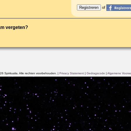
of
am vergeten?
6 Spiritualia. Alle rechten voorbehouden.
|
Privacy Statement
|
Gedragscode
|
Algemene Voorw