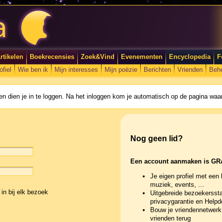
rtikelen
Boekrecensies
Zoek&Vind
Evenementen
Encyclopedia
F
ofiel
Wie ben ik
Mijn interesses
Mijn poëzie
Berichten
Vrienden
Beh
n dien je in te loggen. Na het inloggen kom je automatisch op de pagina waar
Nog geen lid?
Een account aanmaken is GR
Je eigen profiel met een 
muziek, events, ...
in bij elk bezoek
Uitgebreide bezoekerssta
privacygarantie en Help
Bouw je vriendennetwerk 
vrienden terug