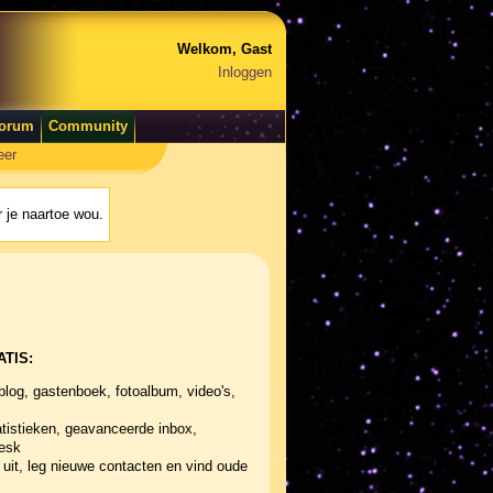
Welkom, Gast
Inloggen
orum
Community
eer
 je naartoe wou.
ATIS:
blog, gastenboek, fotoalbum, video's,
tistieken, geavanceerde inbox,
desk
uit, leg nieuwe contacten en vind oude