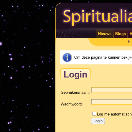
Nieuws
Blogs
A
Pr
Om deze pagina te kunnen bekijke
Login
Gebruikersnaam:
Wachtwoord:
Log me automatisch 