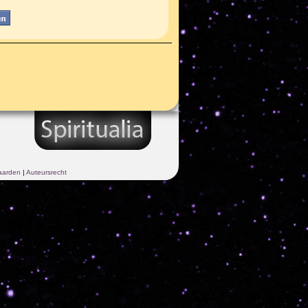
aarden
|
Auteursrecht