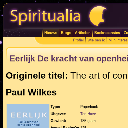
Nieuws
Blogs
Artikelen
Boekrecensies
Zo
Profiel
Wie ben ik
Mijn intere
Eerlijk De kracht van openhe
Originele titel:
The art of con
Paul Wilkes
Type:
Paperback
Uitgever:
Ten Have
Gewicht:
185 gram
Aantal Pagina's:
125