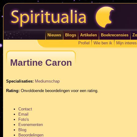
Nieuws
Blogs
Artikelen
Boekrecensies
Zo
Profiel
Wie ben ik
Mijn intere
Martine Caron
Specialisaties:
Mediumschap
Rating:
Onvoldoende beoordelingen voor een rating.
Contact
Email
Foto's
Evenementen
Blog
Beoordelingen