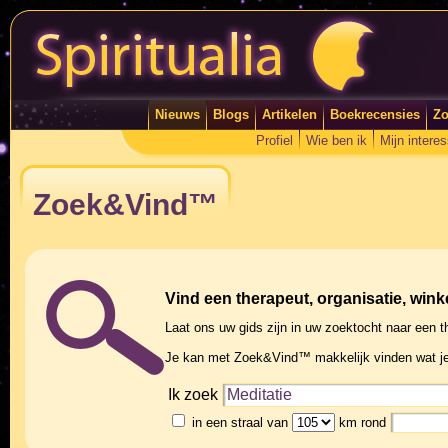
Nieuws
Blogs
Artikelen
Boekrecensies
Zo
Profiel
Wie ben ik
Mijn intere
Zoek&Vind™
Vind een therapeut, organisatie, winke
Laat ons uw gids zijn in uw zoektocht naar een th
Je kan met Zoek&Vind™ makkelijk vinden wat je
Ik zoek
in een straal van
km rond