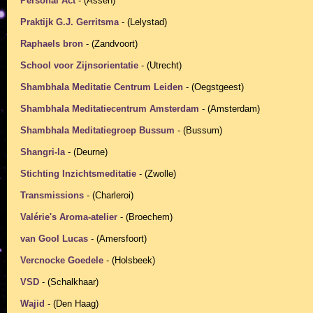
Personal Act
- (Assen)
Praktijk G.J. Gerritsma
- (Lelystad)
Raphaels bron
- (Zandvoort)
School voor Zijnsorientatie
- (Utrecht)
Shambhala Meditatie Centrum Leiden
- (Oegstgeest)
Shambhala Meditatiecentrum Amsterdam
- (Amsterdam)
Shambhala Meditatiegroep Bussum
- (Bussum)
Shangri-la
- (Deurne)
Stichting Inzichtsmeditatie
- (Zwolle)
Transmissions
- (Charleroi)
Valérie's Aroma-atelier
- (Broechem)
van Gool Lucas
- (Amersfoort)
Vercnocke Goedele
- (Holsbeek)
VSD
- (Schalkhaar)
Wajid
- (Den Haag)