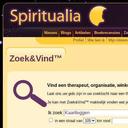
Nieuws
Blogs
Artikelen
Boekrecensies
Zo
Profiel
Wie ben ik
Mijn intere
Zoek&Vind™
Vind een therapeut, organisatie, winke
Laat ons uw gids zijn in uw zoektocht naar een th
Je kan met Zoek&Vind™ makkelijk vinden wat je
Ik zoek
in een straal van
km rond