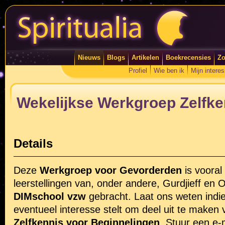
Nieuws
Blogs
Artikelen
Boekrecensies
Zo
Profiel
Wie ben ik
Mijn intere
Wekelijkse Werkgroep Zelfke
Details
Deze
Werkgroep voor Gevorderden
is vooral
leerstellingen van, onder andere, Gurdjieff en
DIMschool vzw
gebracht. Laat ons weten indie
eventueel interesse stelt om deel uit te maken
Zelfkennis voor Beginnelingen
. Stuur een e-