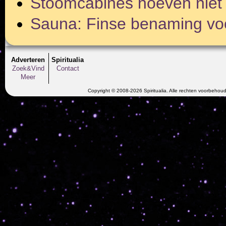
Stoomcabines hoeven niet 
Sauna: Finse benaming voo
Adverteren
Spiritualia
Zoek&Vind
Contact
Meer
Copyright © 2008-2026 Spiritualia. Alle rechten voorbehou