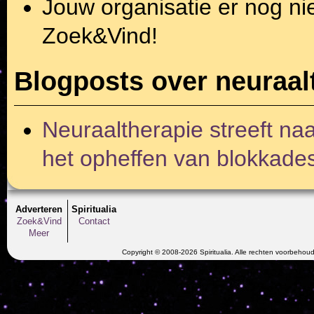
Jouw organisatie er nog ni
Zoek&Vind!
Blogposts over neuraal
Neuraaltherapie streeft na
het opheffen van blokkade
Adverteren
Spiritualia
Zoek&Vind
Contact
Meer
Copyright © 2008-2026 Spiritualia. Alle rechten voorbehou