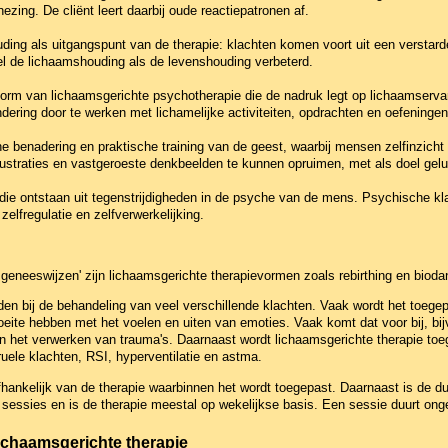
zing. De cliënt leert daarbij oude reactiepatronen af.
ing als uitgangspunt van de therapie: klachten komen voort uit een verstar
el de lichaamshouding als de levenshouding verbeterd.
orm van lichaamsgerichte psychotherapie die de nadruk legt op lichaamserva
ering door te werken met lichamelijke activiteiten, opdrachten en oefeningen
he benadering en praktische training van de geest, waarbij mensen zelfinzich
rustraties en vastgeroeste denkbeelden te kunnen opruimen, met als doel gelukk
 die ontstaan uit tegenstrijdigheden in de psyche van de mens. Psychische kla
elfregulatie en zelfverwerkelijking.
e geneeswijzen' zijn lichaamsgerichte therapievormen zoals rebirthing en bioda
en bij de behandeling van veel verschillende klachten. Vaak wordt het toegep
ite hebben met het voelen en uiten van emoties. Vaak komt dat voor bij, bijv
 het verwerken van trauma's. Daarnaast wordt lichaamsgerichte therapie toeg
ruele klachten, RSI, hyperventilatie en astma.
hankelijk van de therapie waarbinnen het wordt toegepast. Daarnaast is de duu
sessies en is de therapie meestal op wekelijkse basis. Een sessie duurt ong
lichaamsgerichte therapie