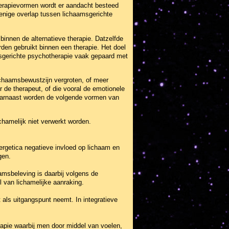
therapievormen wordt er aandacht besteed
enige overlap tussen lichaamsgerichte
innen de alternatieve therapie. Datzelfde
den gebruikt binnen een therapie. Het doel
amsgerichte psychotherapie vaak gepaard met
lichaamsbewustzijn vergroten, of meer
 de therapeut, of die vooral de emotionele
aarnaast worden de volgende vormen van
chamelijk niet verwerkt worden.
ergetica negatieve invloed op lichaam en
gen.
amsbeleving is daarbij volgens de
 van lichamelijke aanraking.
t als uitgangspunt neemt. In integratieve
rapie waarbij men door middel van voelen,