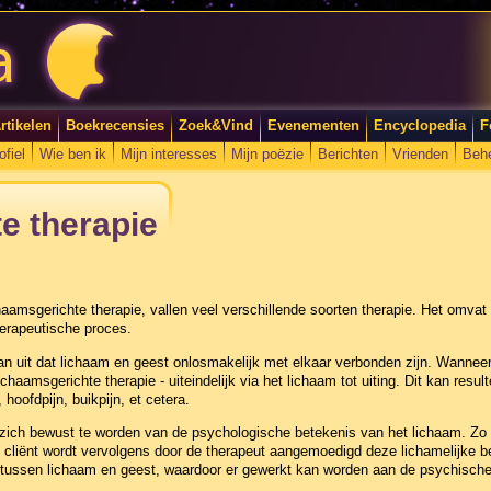
rtikelen
Boekrecensies
Zoek&Vind
Evenementen
Encyclopedia
F
ofiel
Wie ben ik
Mijn interesses
Mijn poëzie
Berichten
Vrienden
Beh
e therapie
amsgerichte therapie, vallen veel verschillende soorten therapie. Het omvat 
erapeutische proces.
an uit dat lichaam en geest onlosmakelijk met elkaar verbonden zijn. Wanneer
chaamsgerichte therapie - uiteindelijk via het lichaam tot uiting. Dit kan resul
oofdpijn, buikpijn, et cetera.
t zich bewust te worden van de psychologische betekenis van het lichaam. Zo o
liënt wordt vervolgens door de therapeut aangemoedigd deze lichamelijke belev
e tussen lichaam en geest, waardoor er gewerkt kan worden aan de psychische 