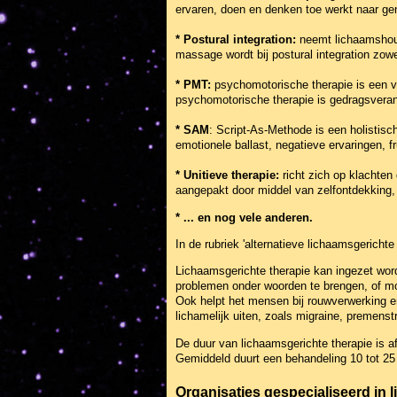
ervaren, doen en denken toe werkt naar gene
* Postural integration:
neemt lichaamshoud
massage wordt bij postural integration zow
* PMT:
psychomotorische therapie is een v
psychomotorische therapie is gedragsverand
* SAM
: Script-As-Methode is een holistisc
emotionele ballast, negatieve ervaringen, f
* Unitieve therapie:
richt zich op klachten
aangepakt door middel van zelfontdekking, z
* ... en nog vele anderen.
In de rubriek 'alternatieve lichaamsgericht
Lichaamsgerichte therapie kan ingezet word
problemen onder woorden te brengen, of moe
Ook helpt het mensen bij rouwverwerking en
lichamelijk uiten, zoals migraine, premenst
De duur van lichaamsgerichte therapie is af
Gemiddeld duurt een behandeling 10 tot 25 
Organisaties gespecialiseerd in 