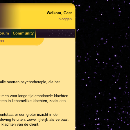
Welkom, Gast
Inloggen
orum
Community
eer
alle soorten psychotherapie, die het
 men voor lange tijd emotionele klachten
teren in lichamelijke klachten, zoals een
ntstaat er een groter inzicht in de
ing te uiten, zowel lijfelijk als verbaal.
klachten van de cliënt.