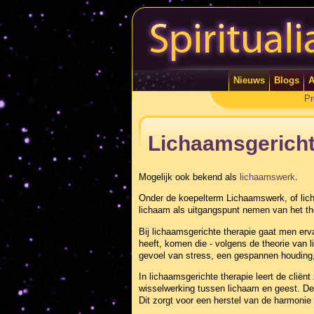
Nieuws
Blogs
A
Pr
Lichaamsgericht
Mogelijk ook bekend als
lichaamswerk
.
Onder de koepelterm Lichaamswerk, of licha
lichaam als uitgangspunt nemen van het th
Bij lichaamsgerichte therapie gaat men erv
heeft, komen die - volgens de theorie van li
gevoel van stress, een gespannen houding, h
In lichaamsgerichte therapie leert de cliën
wisselwerking tussen lichaam en geest. De c
Dit zorgt voor een herstel van de harmoni