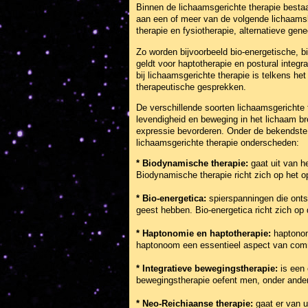
Binnen de lichaamsgerichte therapie bestaa
aan een of meer van de volgende lichaamsk
therapie en fysiotherapie, alternatieve ge
Zo worden bijvoorbeeld bio-energetische, b
geldt voor haptotherapie en postural integ
bij lichaamsgerichte therapie is telkens h
therapeutische gesprekken.
De verschillende soorten lichaamsgerichte t
levendigheid en beweging in het lichaam br
expressie bevorderen. Onder de bekendste
lichaamsgerichte therapie onderscheden:
* Biodynamische therapie:
gaat uit van h
Biodynamische therapie richt zich op het 
* Bio-energetica:
spierspanningen die onts
geest hebben. Bio-energetica richt zich op
* Haptonomie en haptotherapie:
haptonomi
haptonoom een essentieel aspect van commu
* Integratieve bewegingstherapie:
is een
bewegingstherapie oefent men, onder ande
* Neo-Reichiaanse therapie:
gaat er van u