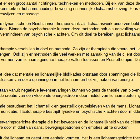
t er een groot aantal richtingen, technieken en methoden. Bij elk van deze 
enmerken: lichaamshouding, beweging en innerlijke lichaamsbeleving. Er is 
neeswijzen en massage.
io-dynamische en Reichiaanse therapie vaak als lichaamswerk onderverdeeld b
ration. Binnen de psychotherapie kunnen deze methoden ook als aanvulling wor
et verminderen van psychische klachten. Om dit doel te bereiken, gaat licha
herapie verschillen in doel en methode. Zo zijn er therapieën die vooral het 
engen. Ook zijn er methoden die veel werken met aanraking van de cliënt door
 vormen van lichaamsgerichte therapie vallen focussen en Pessotherapie. D
et idee dat mentale en lichamelijke blokkades ontstaan door spanningen die li
oplossen van deze spanningen in het lichaam en het vrijmaken van energie.
taan vanuit negatieve levenservaringen kunnen volgens de theorie van bio-en
 de creatie van een vloeiende energiestroom door middel van lichaamsoefenin
e bestudeert het lichamelijk en geestelijk gevoelsleven van de mens. Licha
nicatie. Haptotherapie bestrijdt fysieke en psychische klachten door middel
 ervaringsgerichte therapie die het bewegen en de lichamelijkheid van de cliën
re door middel van dans, bewegingspatronen om emoties uit te drukken.
it dat lichaam en geest een eenheid vormen. Het is een lichaamsgerichte the