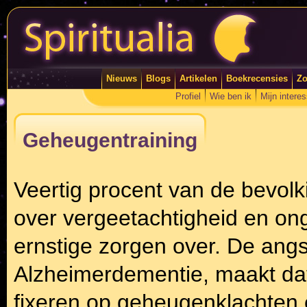
Nieuws
Blogs
Artikelen
Boekrecensies
Zo
Profiel
Wie ben ik
Mijn intere
Geheugentraining
Veertig procent van de bevolk
over vergeetachtigheid en on
ernstige zorgen over. De angs
Alzheimerdementie, maakt dat
fixeren op geheugenklachten 