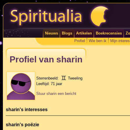
Nieuws
Blogs
Artikelen
Boekrecensies
Zo
Profiel
Wie ben ik
Mijn intere
Profiel van sharin
Sterrenbeeld:
Tweeling
Leeftijd:
71 jaar
Stuur sharin een bericht
sharin's interesses
sharin's poëzie