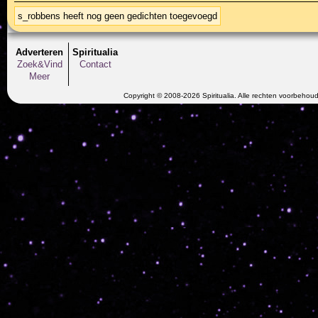
s_robbens heeft nog geen gedichten toegevoegd
Adverteren
Spiritualia
Zoek&Vind
Contact
Meer
Copyright © 2008-2026 Spiritualia. Alle rechten voorbehou