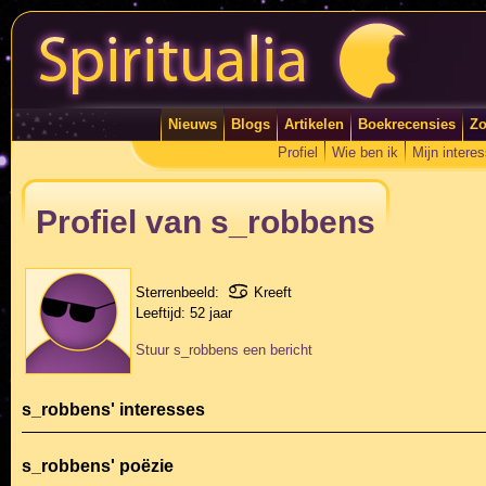
Nieuws
Blogs
Artikelen
Boekrecensies
Zo
Profiel
Wie ben ik
Mijn intere
Profiel van s_robbens
Sterrenbeeld:
Kreeft
Leeftijd:
52 jaar
Stuur s_robbens een bericht
s_robbens' interesses
s_robbens' poëzie