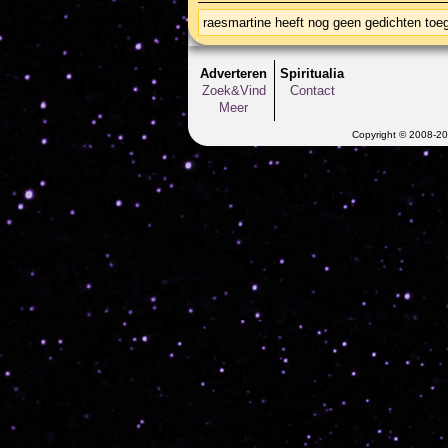
raesmartine heeft nog geen gedichten to
Adverteren
Spiritualia
Zoek&Vind
Contact
Meer
Copyright © 2008-202