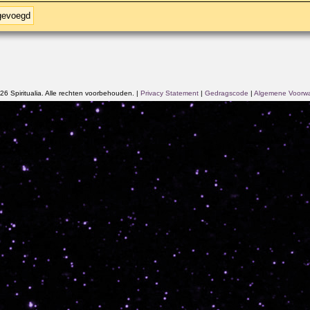
egevoegd
6 Spiritualia. Alle rechten voorbehouden.
|
Privacy Statement
|
Gedragscode
|
Algemene Voorw