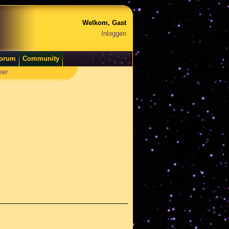
Welkom, Gast
Inloggen
orum
Community
eer