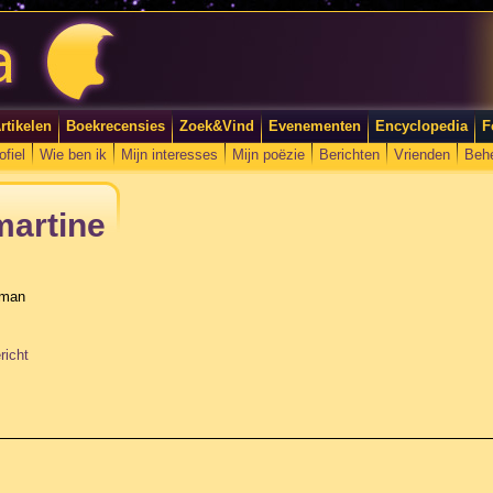
rtikelen
Boekrecensies
Zoek&Vind
Evenementen
Encyclopedia
F
ofiel
Wie ben ik
Mijn interesses
Mijn poëzie
Berichten
Vrienden
Beh
martine
rman
richt