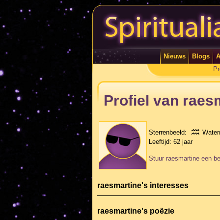
Nieuws
Blogs
A
Pr
Profiel van raes
Sterrenbeeld:
Wate
Leeftijd:
62 jaar
Stuur raesmartine een be
raesmartine's interesses
raesmartine's poëzie