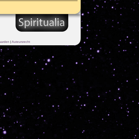
aarden
|
Auteursrecht