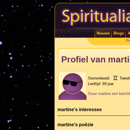
Nieuws
Blogs
A
Pr
Profiel van mart
Sterrenbeeld:
Tweel
Leeftijd:
69 jaar
Stuur martine een berich
martine's interesses
martine's poëzie