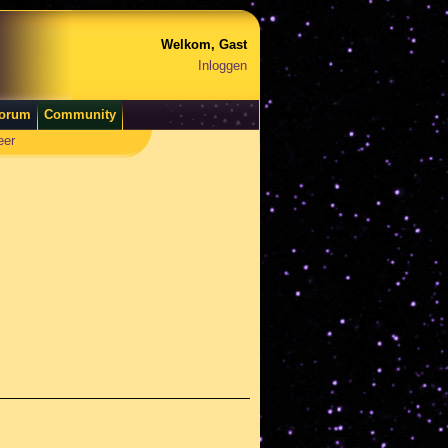
Welkom, Gast
Inloggen
orum
Community
eer