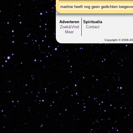
martine heeft nog geen gedichten toegev
Adverteren
Spiritualia
Zoek&Vind
Contact
Meer
Copyright © 2008-202