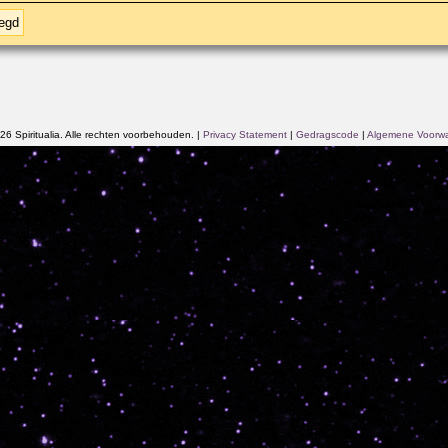
oegd
6 Spiritualia. Alle rechten voorbehouden.
|
Privacy Statement
|
Gedragscode
|
Algemene Voorw