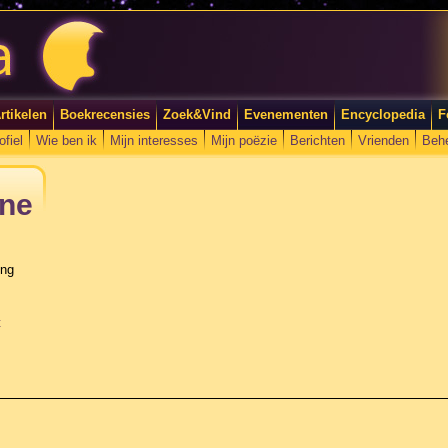
rtikelen
Boekrecensies
Zoek&Vind
Evenementen
Encyclopedia
F
ofiel
Wie ben ik
Mijn interesses
Mijn poëzie
Berichten
Vrienden
Beh
ine
ing
t