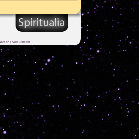
aarden
|
Auteursrecht