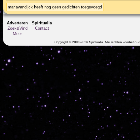
mariavandijck heeft nog geen gedichten toegevoegd
Adverteren
Spiritualia
Zoek&Vind
Contact
Meer
Copyright © 2008-2026 Spiritualia. Alle rechten voorbehou