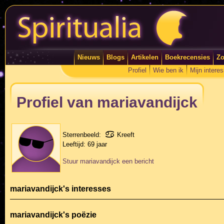
Nieuws
Blogs
Artikelen
Boekrecensies
Zo
Profiel
Wie ben ik
Mijn intere
Profiel van mariavandijck
Sterrenbeeld:
Kreeft
Leeftijd:
69 jaar
Stuur mariavandijck een bericht
mariavandijck's interesses
mariavandijck's poëzie