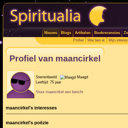
Nieuws
Blogs
Artikelen
Boekrecensies
Zo
Profiel
Wie ben ik
Mijn intere
Profiel van maancirkel
Sterrenbeeld:
Maagd
Leeftijd:
75 jaar
Stuur maancirkel een bericht
maancirkel's interesses
maancirkel's poëzie