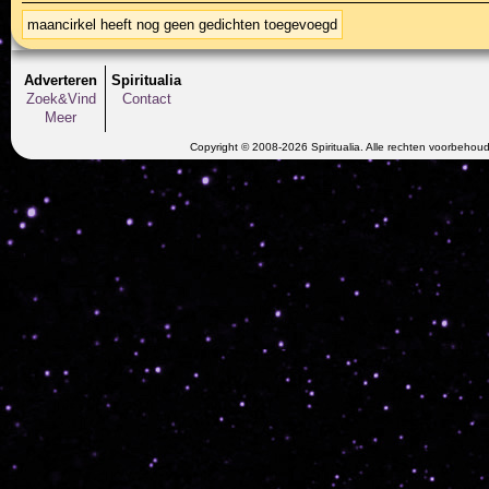
maancirkel heeft nog geen gedichten toegevoegd
Adverteren
Spiritualia
Zoek&Vind
Contact
Meer
Copyright © 2008-2026 Spiritualia. Alle rechten voorbehou