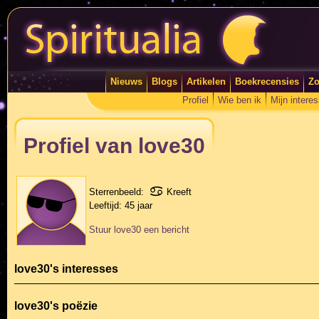
Nieuws
Blogs
Artikelen
Boekrecensies
Zo
Profiel
Wie ben ik
Mijn intere
Profiel van love30
Sterrenbeeld:
Kreeft
Leeftijd:
45 jaar
Stuur love30 een bericht
love30's interesses
love30's poëzie