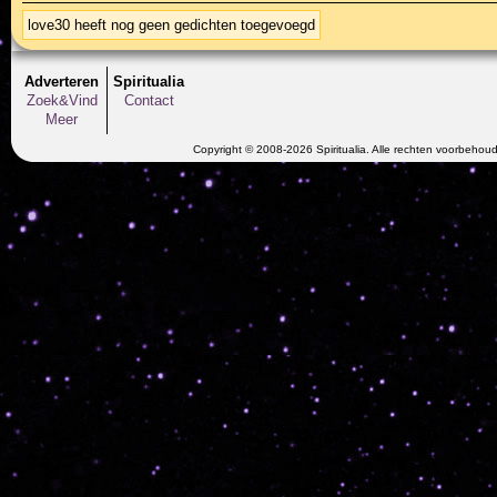
love30 heeft nog geen gedichten toegevoegd
Adverteren
Spiritualia
Zoek&Vind
Contact
Meer
Copyright © 2008-2026 Spiritualia. Alle rechten voorbehou