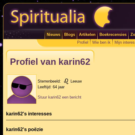
Nieuws
Blogs
Artikelen
Boekrecensies
Zo
Profiel
Wie ben ik
Mijn intere
Profiel van karin62
Sterrenbeeld:
Leeuw
Leeftijd:
64 jaar
Stuur karin62 een bericht
karin62's interesses
karin62's poëzie