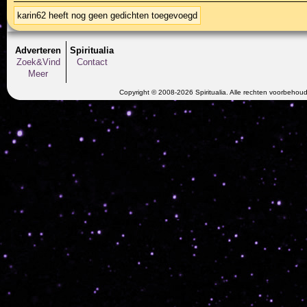
karin62 heeft nog geen gedichten toegevoegd
Adverteren
Spiritualia
Zoek&Vind
Contact
Meer
Copyright © 2008-2026 Spiritualia. Alle rechten voorbehou