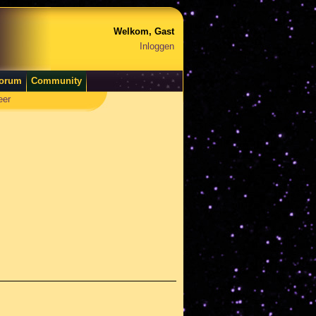
Welkom, Gast
Inloggen
orum
Community
eer