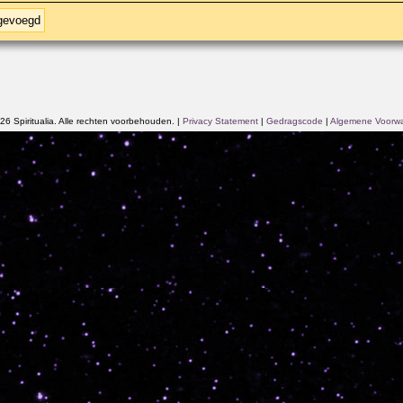
egevoegd
6 Spiritualia. Alle rechten voorbehouden.
|
Privacy Statement
|
Gedragscode
|
Algemene Voorw