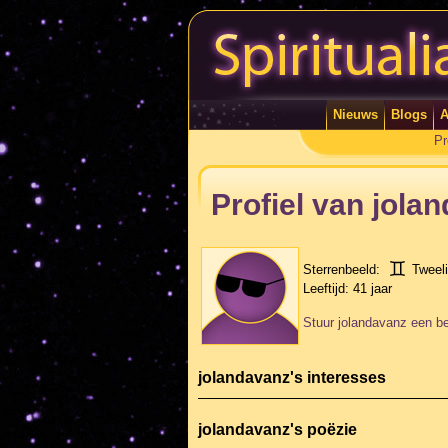
Nieuws
Blogs
A
Pr
Profiel van jola
Sterrenbeeld:
Tweel
Leeftijd:
41 jaar
Stuur jolandavanz een be
jolandavanz's interesses
jolandavanz's poëzie