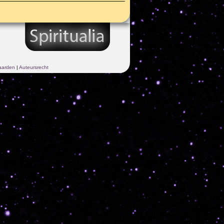
aarden
|
Auteursrecht