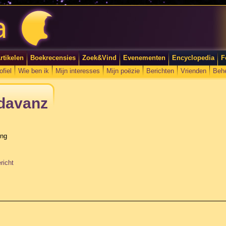
rtikelen
Boekrecensies
Zoek&Vind
Evenementen
Encyclopedia
F
ofiel
Wie ben ik
Mijn interesses
Mijn poëzie
Berichten
Vrienden
Beh
ndavanz
ing
richt