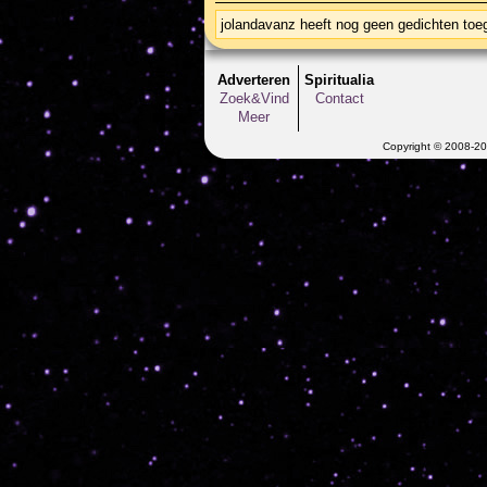
jolandavanz heeft nog geen gedichten to
Adverteren
Spiritualia
Zoek&Vind
Contact
Meer
Copyright © 2008-202