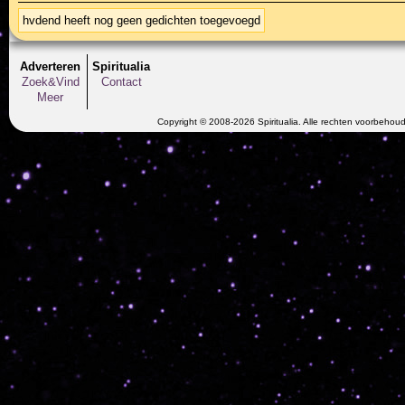
hvdend heeft nog geen gedichten toegevoegd
Adverteren
Spiritualia
Zoek&Vind
Contact
Meer
Copyright © 2008-2026 Spiritualia. Alle rechten voorbehou