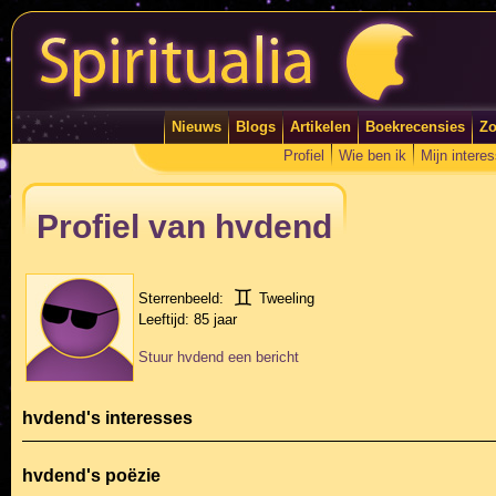
Nieuws
Blogs
Artikelen
Boekrecensies
Zo
Profiel
Wie ben ik
Mijn intere
Profiel van hvdend
Sterrenbeeld:
Tweeling
Leeftijd:
85 jaar
Stuur hvdend een bericht
hvdend's interesses
hvdend's poëzie