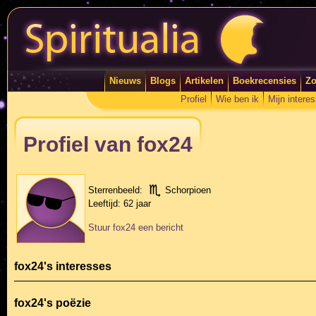
Nieuws
Blogs
Artikelen
Boekrecensies
Zo
Profiel
Wie ben ik
Mijn intere
Profiel van fox24
Sterrenbeeld:
Schorpioen
Leeftijd:
62 jaar
Stuur fox24 een bericht
fox24's interesses
fox24's poëzie