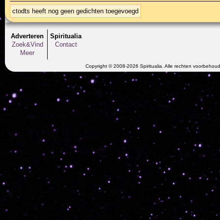
ctodts heeft nog geen gedichten toegevoegd
Adverteren
Spiritualia
Zoek&Vind
Contact
Meer
Copyright © 2008-2026 Spiritualia. Alle rechten voorbehou