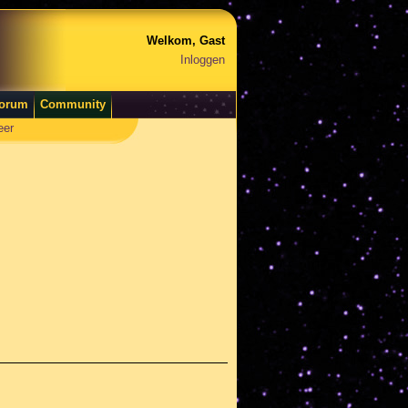
Welkom, Gast
Inloggen
orum
Community
eer