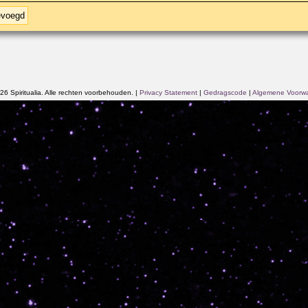
evoegd
6 Spiritualia. Alle rechten voorbehouden.
|
Privacy Statement
|
Gedragscode
|
Algemene Voorw