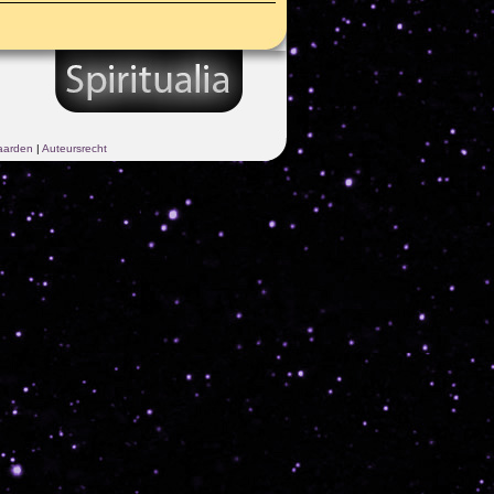
aarden
|
Auteursrecht