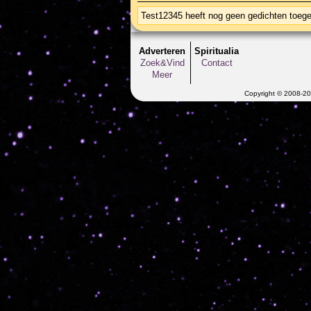
Test12345 heeft nog geen gedichten toeg
Adverteren
Spiritualia
Zoek&Vind
Contact
Meer
Copyright © 2008-202