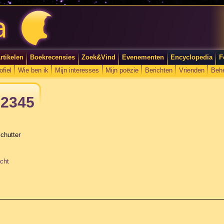
rtikelen
Boekrecensies
Zoek&Vind
Evenementen
Encyclopedia
F
ofiel
Wie ben ik
Mijn interesses
Mijn poëzie
Berichten
Vrienden
Beh
12345
chutter
cht