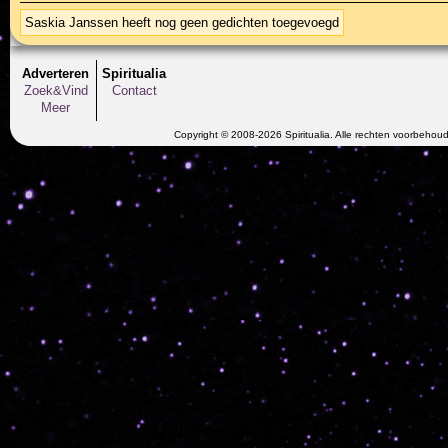
Saskia Janssen heeft nog geen gedichten toegevoegd
Adverteren
Spiritualia
Zoek&Vind
Contact
Meer
Copyright © 2008-2026 Spiritualia. Alle rechten voorbehou