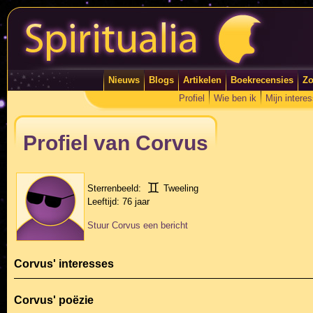
Nieuws
Blogs
Artikelen
Boekrecensies
Zo
Profiel
Wie ben ik
Mijn intere
Profiel van Corvus
Sterrenbeeld:
Tweeling
Leeftijd:
76 jaar
Stuur Corvus een bericht
Corvus' interesses
Corvus' poëzie