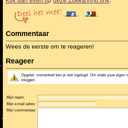
Klik dan even o
p
deze Zoek&Vind link
.
Commentaar
Wees de eerste om te reageren!
Reageer
Opgelet: momenteel ben je niet ingelogd. Om onder jouw eigen 
inloggen.
Mijn naam:
Mijn e-mail adres:
Mijn commentaar: