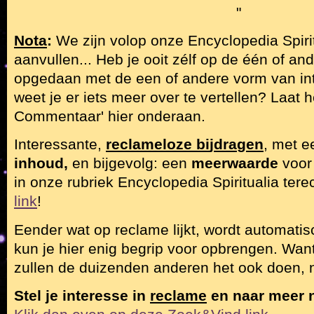
"
Nota
:
We zijn volop onze Encyclopedia Spiri
aanvullen... Heb je ooit zélf op de één of a
opgedaan met de een of andere vorm van inte
weet je er iets meer over te vertellen? Laat h
Commentaar' hier onderaan.
Interessante,
reclameloze bi
j
dra
g
en
, met 
inhoud,
en bijgevolg: een
meerwaarde
voor
in onze rubriek Encyclopedia Spiritualia tere
link
!
Eender wat op reclame lijkt, wordt automatis
kun je hier enig begrip voor opbrengen. Want, 
zullen de duizenden anderen het ook doen, 
Stel je interesse in
reclame
en naar meer