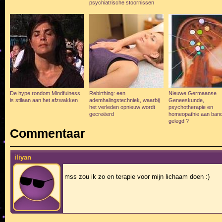
psychiatrische stoornissen
De hype rondom Mindfulness
Rebirthing: een
Nieuwe Germaanse
is stilaan aan het afzwakken
ademhalingstechniek, waarbij
Geneeskunde,
het verleden opnieuw wordt
psychotherapie en
gecreëerd
homeopathie aan ban
gelegd ?
Commentaar
iliyan
mss zou ik zo en terapie voor mijn lichaam doen :)