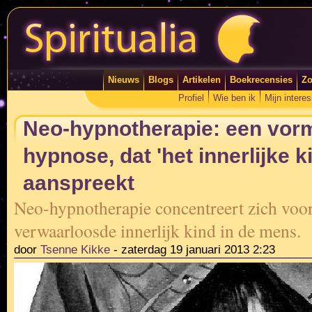
Nieuws
Blogs
Artikelen
Boekrecensies
Zo
Profiel
Wie ben ik
Mijn intere
Neo-hypnotherapie: een vor
hypnose, dat 'het innerlijke k
aanspreekt
Neo-hypnotherapie concentreert zich voor
verwaarloosde innerlijk kind in de mens.
door
Tsenne Kikke
-
zaterdag 19 januari 2013 2:23