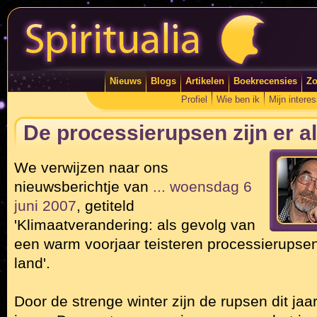
Nieuws
Blogs
Artikelen
Boekrecensies
Zo
Profiel
Wie ben ik
Mijn intere
De processierupsen zijn er a
We verwijzen naar ons
nieuwsberichtje van
... woensdag 6
juni 2007
, getiteld
'Klimaatverandering: als gevolg van
een warm voorjaar teisteren processierupse
land'.
Door de strenge winter zijn de rupsen dit jaa