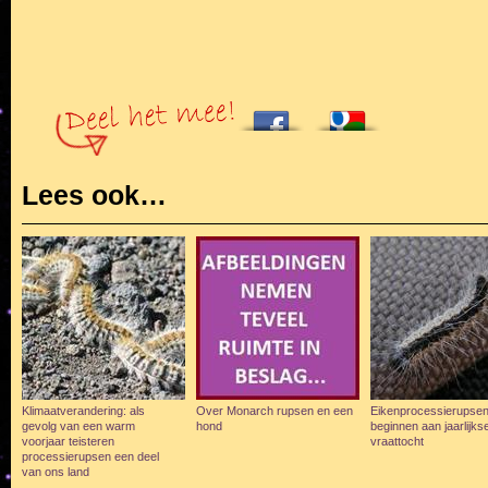
Lees ook…
Klimaatverandering: als
Over Monarch rupsen en een
Eikenprocessierupse
gevolg van een warm
hond
beginnen aan jaarlijks
voorjaar teisteren
vraattocht
processierupsen een deel
van ons land