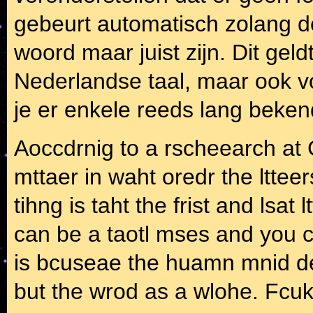
gebeurt automatisch zolang de
woord maar juist zijn. Dit geld
Nederlandse taal, maar ook vo
je er enkele reeds lang beke
Aoccdrnig to a rscheearch at 
mttaer in waht oredr the lttee
tihng is taht the frist and lsat 
can be a taotl mses and you ca
is bcuseae the huamn mnid deos
but the wrod as a wlohe. Fcu