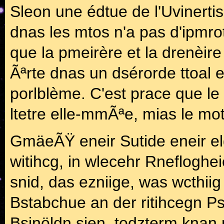
Sleon une édtue de l'Uvinertis
dnas les mtos n'a pas d'ipmro
que la pmeirère et la drenèire
Ãªrte dnas un dsérorde ttoal e
porlblème. C'est prace que le
ltetre elle-mmÃªe, mias le mo
GmäeÃŸ eneir Sutide eneir elg
witihcg, in wlecehr Rnefloghe
snid, das ezniige, was wcthiig 
Bstabchue an der ritihcegn Ps
Bsinöldn sien, todzterm knan