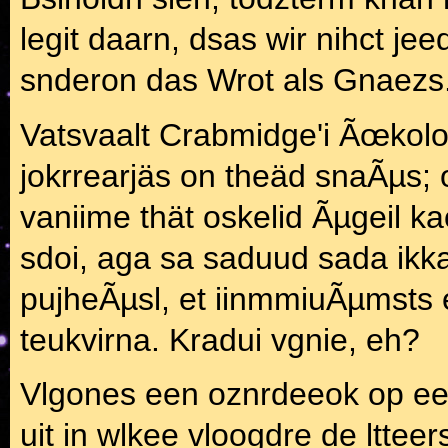
legit daarn, dsas wir nihct je
snderon das Wrot als Gnaezs
Vatsvaalt Crabmidge'i Ãœkoloil
jokrrearjäs on theäd snaÃµs; o
vaniime thät oskelid Ãµgeil ka
sdoi, aga sa saduud sada ikk
pujheÃµsl, et iinmmiuÃµmsts e
teukvirna. Kradui vgnie, eh?
Vlgones een oznrdeeok op een
uit in wlkee vloogdre de lttee