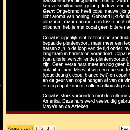
Pagina 3 van 4
1
2
3
4