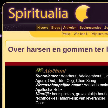
Nieuws
Blogs
Artikelen
Boekrecensies
Zo
Profiel
Wie ben ik
Mijn intere
Over harsen en gommen ter b