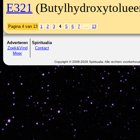
E321
(Butylhydroxytolue
Pagina 4 van 13
1
2
3
4
5
6
7
...
13
Adverteren
Spiritualia
Zoek&Vind
Contact
Meer
Copyright © 2008-2026 Spiritualia. Alle rechten voorbehou