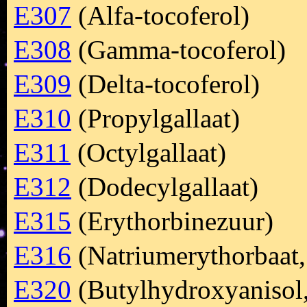
E307
(Alfa-tocoferol)
E308
(Gamma-tocoferol)
E309
(Delta-tocoferol)
E310
(Propylgallaat)
E311
(Octylgallaat)
E312
(Dodecylgallaat)
E315
(Erythorbinezuur)
E316
(Natriumerythorbaat,
E320
(Butylhydroxyaniso