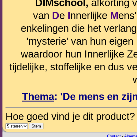
DIMschool,
afkorting v
van
D
e
I
nnerlijke
M
ens'
enkelingen die het verlan
'mysterie' van hun eigen
waardoor hun Innerlijke Zelf
tijdelijke, stoffelijke en dus
Thema
: 'De mens en zijn
Hoe goed vind je dit product?
Contact
-
Algeme