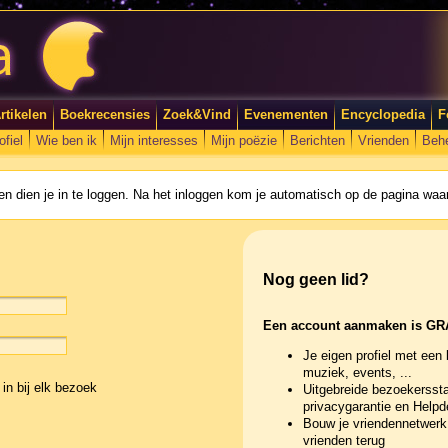
rtikelen
Boekrecensies
Zoek&Vind
Evenementen
Encyclopedia
F
ofiel
Wie ben ik
Mijn interesses
Mijn poëzie
Berichten
Vrienden
Beh
n dien je in te loggen. Na het inloggen kom je automatisch op de pagina waar
Nog geen lid?
Een account aanmaken is GR
Je eigen profiel met een 
muziek, events, ...
in bij elk bezoek
Uitgebreide bezoekerssta
privacygarantie en Help
Bouw je vriendennetwerk 
vrienden terug