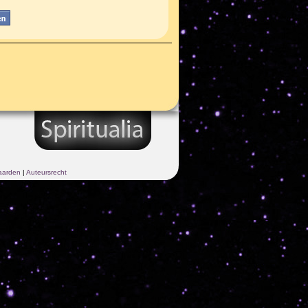
aarden
|
Auteursrecht