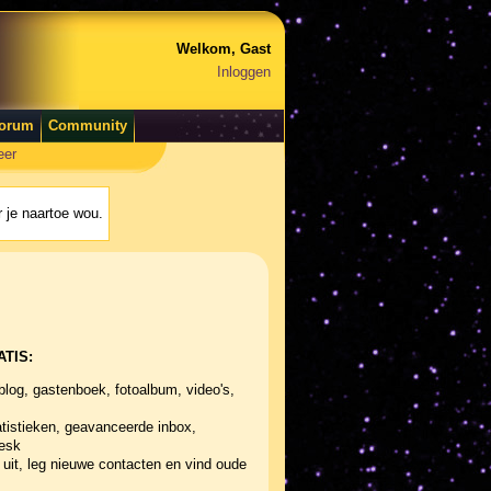
Welkom, Gast
Inloggen
orum
Community
eer
 je naartoe wou.
ATIS:
blog, gastenboek, fotoalbum, video's,
tistieken, geavanceerde inbox,
desk
uit, leg nieuwe contacten en vind oude