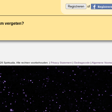
of
am vergeten?
6 Spiritualia. Alle rechten voorbehouden.
|
Privacy Statement
|
Gedragscode
|
Algemene Voorw