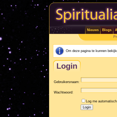
Nieuws
Blogs
A
Pr
Om deze pagina te kunnen bekijke
Login
Gebruikersnaam:
Wachtwoord:
Log me automatisch 