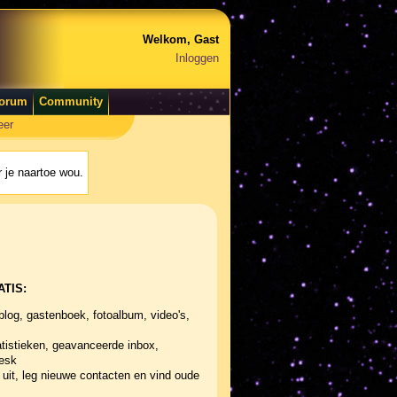
Welkom, Gast
Inloggen
orum
Community
eer
 je naartoe wou.
ATIS:
blog, gastenboek, fotoalbum, video's,
tistieken, geavanceerde inbox,
desk
uit, leg nieuwe contacten en vind oude