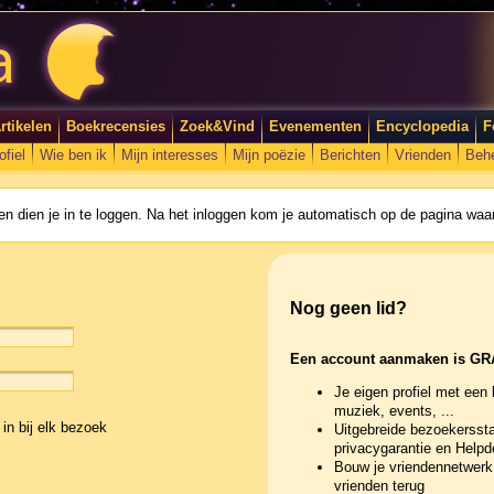
rtikelen
Boekrecensies
Zoek&Vind
Evenementen
Encyclopedia
F
ofiel
Wie ben ik
Mijn interesses
Mijn poëzie
Berichten
Vrienden
Beh
n dien je in te loggen. Na het inloggen kom je automatisch op de pagina waar
Nog geen lid?
Een account aanmaken is GR
Je eigen profiel met een 
muziek, events, ...
in bij elk bezoek
Uitgebreide bezoekerssta
privacygarantie en Help
Bouw je vriendennetwerk 
vrienden terug