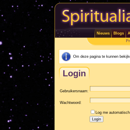
Nieuws
Blogs
A
Pr
Om deze pagina te kunnen bekijke
Login
Gebruikersnaam:
Wachtwoord:
Log me automatisch 