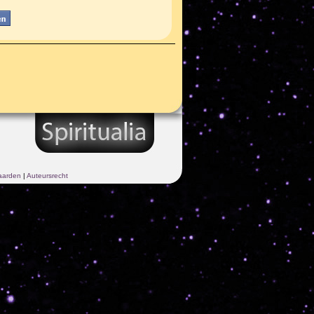
aarden
|
Auteursrecht