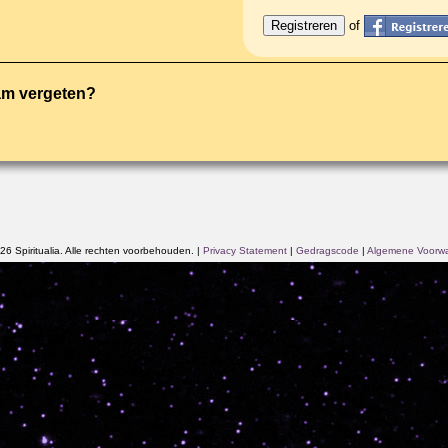
of
am vergeten?
6 Spiritualia. Alle rechten voorbehouden.
|
Privacy Statement
|
Gedragscode
|
Algemene Voorw