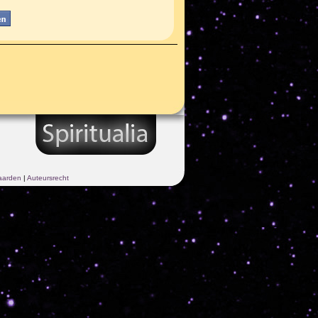
aarden
|
Auteursrecht