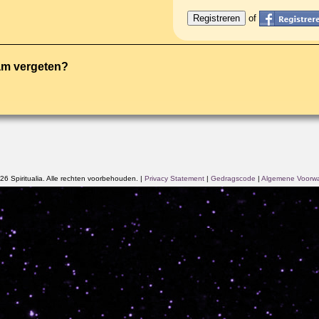
of
am vergeten?
6 Spiritualia. Alle rechten voorbehouden.
|
Privacy Statement
|
Gedragscode
|
Algemene Voorw