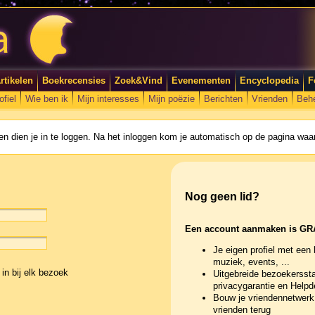
rtikelen
Boekrecensies
Zoek&Vind
Evenementen
Encyclopedia
F
ofiel
Wie ben ik
Mijn interesses
Mijn poëzie
Berichten
Vrienden
Beh
n dien je in te loggen. Na het inloggen kom je automatisch op de pagina waar
Nog geen lid?
Een account aanmaken is GR
Je eigen profiel met een 
muziek, events, ...
in bij elk bezoek
Uitgebreide bezoekerssta
privacygarantie en Help
Bouw je vriendennetwerk 
vrienden terug