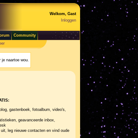
Welkom, Gast
Inloggen
orum
Community
eer
 je naartoe wou.
ATIS:
blog, gastenboek, fotoalbum, video's,
tistieken, geavanceerde inbox,
desk
uit, leg nieuwe contacten en vind oude