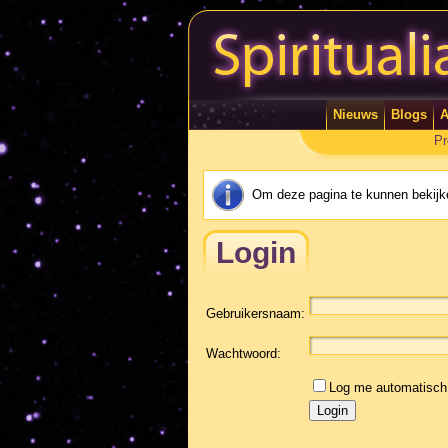
Nieuws
Blogs
A
Pr
Om deze pagina te kunnen bekijke
Login
Gebruikersnaam:
Wachtwoord:
Log me automatisch 